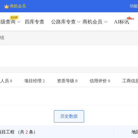
商机会员
功能
高级查询
四库专查
公路库专查
商机会员
AI标讯
高级查询（SVIP）
A
绩
开标记录
>
项目经理带业绩荣誉证书
>
高级查询（SVIP）
A
项目参数
>
项目经理投标记录
>
下浮率
>
技术负责人/专职安全员C证
>
开标记录
>
项目经理带业绩荣誉证书
>
查业主
>
项目分类筛选
>
项目参数
>
项目经理投标记录
>
宏观经济
>
建企舆情
>
下浮率
>
技术负责人/专职安全员C证
>
业人员
项目经理
资质等级
信用评价
工商信
0
2
0
0
政策规划
>
招投标规则
>
查业主
>
项目分类筛选
>
A
宏观经济
>
建企舆情
>
政策规划
>
招投标规则
>
A
商机会员
历史数据
业主专查
>
项目商机
>
商机会员
拟建项目审批
>
专项债项目
>
项目工程
（共
2
条）
地