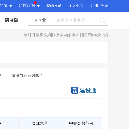
导航
监控订阅
我的收藏
个人中心
注册
登录
研究院
查企业
I标讯
榆社县融禹水利扶贫劳动服务有限公司中标业绩
标讯精选
>
智能订阅
>
I标讯
标讯精选
>
智能订阅
>
建设通大数据研究院
研究报告
>
文章
>
息
司法与经营风险
0
建设通大数据研究院
PI接口
>
市场经营AI云平台
>
研究报告
>
文章
>
PI接口
>
市场经营AI云平台
>
其他服务
会员服务
>
数据导出服务
>
其他服务
人脉服务
>
APP下载
>
区
项目经理
中标金额范围