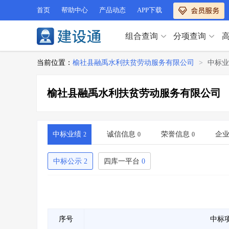
首页
帮助中心
产品动态
APP下载
组合查询
分项查询
分项查询（VIP）
当前位置：
榆社县融禹水利扶贫劳动服务有限公司
>
中标业
查企业
>
查业绩
>
分项查询（VIP）
查资质
>
查人员
>
榆社县融禹水利扶贫劳动服务有限公司
查荣誉
>
查诚信
>
查企业
>
查业绩
>
项目经理
>
信用评价
>
查资质
>
查人员
>
招标信息
>
组合查询
>
查荣誉
>
查诚信
>
中标业绩
诚信信息
荣誉信息
企
2
0
0
项目经理
>
信用评价
>
招标信息
>
组合查询
>
中标公示
2
四库一平台
0
行业 / 地区专查
四库专查
>
公路库专查
>
行业 / 地区专查
省库业绩查询
>
水利库专查
>
组合查询-广州
>
业绩专查-广州
>
四库专查
>
公路库专查
>
序号
中标