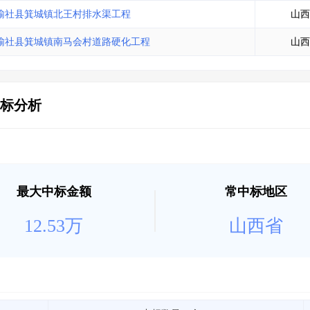
土地交易
>
省市重点项目
>
业主专查
>
项目商机
>
榆社县箕城镇北王村排水渠工程
山西
拟建项目审批
>
专项债项目
>
榆社县箕城镇南马会村道路硬化工程
山西
土地交易
>
省市重点项目
>
标分析
最大中标金额
常中标地区
12.53万
山西省