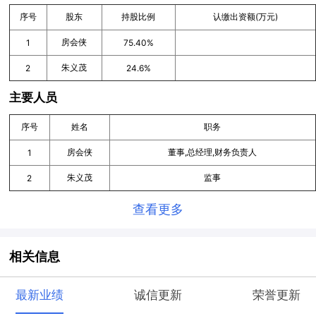
序号
股东
持股比例
认缴出资额(万元)
房会侠
1
75.40%
朱义茂
2
24.6%
主要人员
序号
姓名
职务
房会侠
董事,总经理,财务负责人
1
朱义茂
监事
2
查看更多
相关信息
最新业绩
诚信更新
荣誉更新