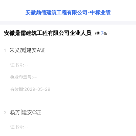
安徽鼎儒建筑工程有限公司
-
中标业绩
安徽鼎儒建筑工程有限公司企业人员
7
(共
条 )
朱义茂
|建安A证
1
证书号:--
执业印章号:--
有效期:2029-05-29
杨芳
|建安C证
2
证书号:--