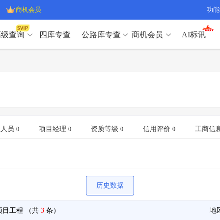
商机会员
功能
高级查询
四库专查
公路库专查
商机会员
AI标讯
高级查询（SVIP）
A
开标记录
>
项目经理带业绩荣誉证书
>
高级查询（SVIP）
A
项目参数
>
项目经理投标记录
>
下浮率
>
技术负责人/专职安全员C证
>
开标记录
>
项目经理带业绩荣誉证书
>
查业主
>
项目分类筛选
>
项目参数
>
项目经理投标记录
>
宏观经济
>
建企舆情
>
下浮率
>
技术负责人/专职安全员C证
>
业人员
项目经理
资质等级
信用评价
工商信
0
0
0
0
政策规划
>
招投标规则
>
查业主
>
项目分类筛选
>
A
宏观经济
>
建企舆情
>
政策规划
>
招投标规则
>
A
商机会员
历史数据
业主专查
>
项目商机
>
商机会员
拟建项目审批
>
专项债项目
>
项目工程
（共
3
条）
地