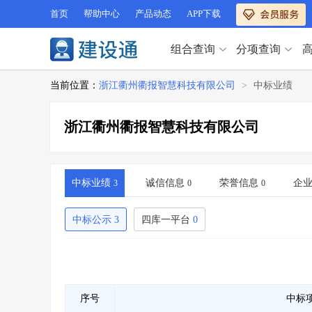
首页
帮助中心
产品动态
APP下载
组合查询
分项查询
分项查询（VIP）
当前位置：
浙江衢州衢报智慧科技有限公司
>
中标业绩
查企业
>
查业绩
>
分项查询（VIP）
查资质
>
查人员
>
浙江衢州衢报智慧科技有限公司
查荣誉
>
查诚信
>
查企业
>
查业绩
>
项目经理
>
信用评价
>
查资质
>
查人员
>
招标信息
>
组合查询
>
查荣誉
>
查诚信
>
中标业绩
诚信信息
荣誉信息
企
3
0
0
项目经理
>
信用评价
>
招标信息
>
组合查询
>
中标公示
3
四库一平台
0
行业 / 地区专查
四库专查
>
公路库专查
>
行业 / 地区专查
省库业绩查询
>
水利库专查
>
组合查询-广州
>
业绩专查-广州
>
四库专查
>
公路库专查
>
序号
中标