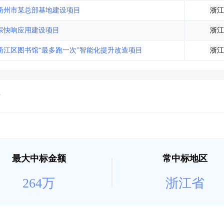
土地交易
>
省市重点项目
>
业主专查
>
项目商机
>
衢州市某总部基地建设项目
浙江
拟建项目审批
>
专项债项目
>
宗快响应用建设项目
浙江
土地交易
>
省市重点项目
>
江区图书馆“最多跑一次”智能化提升改造项目
浙江
最大中标金额
常中标地区
264万
浙江省