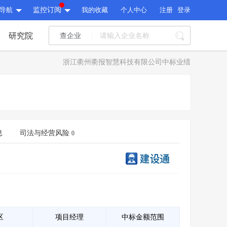
导航
监控订阅
我的收藏
个人中心
注册
登录
研究院
查企业
I标讯
浙江衢州衢报智慧科技有限公司中标业绩
标讯精选
>
智能订阅
>
I标讯
标讯精选
>
智能订阅
>
建设通大数据研究院
研究报告
>
文章
>
息
司法与经营风险
0
建设通大数据研究院
PI接口
>
市场经营AI云平台
>
研究报告
>
文章
>
PI接口
>
市场经营AI云平台
>
其他服务
会员服务
>
数据导出服务
>
其他服务
人脉服务
>
APP下载
>
区
项目经理
中标金额范围