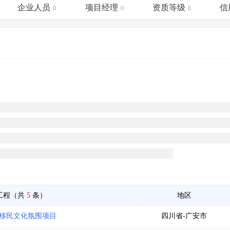
土地交易
>
省市重点项目
>
业主专查
>
项目商机
>
企业人员
项目经理
资质等级
信
0
0
0
拟建项目审批
>
专项债项目
>
土地交易
>
省市重点项目
>
工程（共
5
条）
地区
府移民文化氛围项目
四川省-广安市