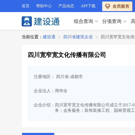
首页
帮助中心
产品动态
APP下载
组合查询
分项查询
分项查询（VIP）
当前位置：
建设通
>
四川省建筑企业
>
四川宽窄宽文化传
查企业
>
查业绩
>
分项查询（VIP）
查资质
>
查人员
>
四川宽窄宽文化传播有限公司
查荣誉
>
查诚信
>
查企业
>
查业绩
>
项目经理
>
信用评价
>
查资质
>
查人员
>
招标信息
>
组合查询
>
注册地区： 四川省-成都市
查荣誉
>
查诚信
>
项目经理
>
信用评价
>
企业法人：周华全
招标信息
>
组合查询
>
行业 / 地区专查
企业介绍：
四川宽窄宽文化传播有限公司成立于2017-
务；会务服务；装饰装修工程、园林景观工
四库专查
>
公路库专查
>
行业 / 地区专查
省库业绩查询
>
水利库专查
>
组合查询-广州
>
业绩专查-广州
>
四库专查
>
公路库专查
>