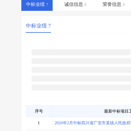
省库业绩查询
>
水利库专查
>
中标业绩
诚信信息
荣誉信息
7
0
0
组合查询-广州
>
业绩专查-广州
>
中标业绩 7
序号
最新中标项目
1
2026年2月中标四川省广安市某镇人民政