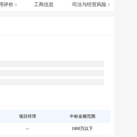
会员服务
>
数据导出服务
>
用评价
工商信息
司法与经营风险
0
0
人脉服务
>
APP下载
>
项目经理
中标金额范围
--
1000万以下