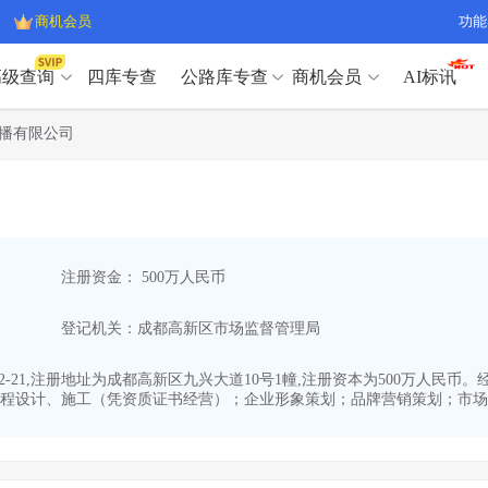
商机会员
功能
高级查询
四库专查
公路库专查
商机会员
AI标讯
高级查询（SVIP）
A
播有限公司
开标记录
>
项目经理带业绩荣誉证书
>
高级查询（SVIP）
A
项目参数
>
项目经理投标记录
>
下浮率
>
技术负责人/专职安全员C证
>
开标记录
>
项目经理带业绩荣誉证书
>
查业主
>
项目分类筛选
>
项目参数
>
项目经理投标记录
>
宏观经济
>
建企舆情
>
注册资金： 500万人民币
下浮率
>
技术负责人/专职安全员C证
>
政策规划
>
招投标规则
>
查业主
>
项目分类筛选
>
A
登记机关：成都高新区市场监督管理局
宏观经济
>
建企舆情
>
政策规划
>
招投标规则
>
A
商机会员
02-21,注册地址为成都高新区九兴大道10号1幢,注册资本为500万人
程设计、施工（凭资质证书经营）；企业形象策划；品牌营销策划；市场营
业主专查
>
项目商机
>
商机会员
拟建项目审批
>
专项债项目
>