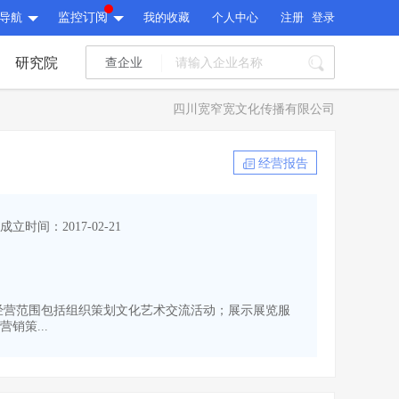
导航
监控订阅
我的收藏
个人中心
注册
登录
研究院
查企业
I标讯
四川宽窄宽文化传播有限公司
标讯精选
>
智能订阅
>
I标讯
经营报告
标讯精选
>
智能订阅
>
建设通大数据研究院
成立时间：2017-02-21
研究报告
>
文章
>
建设通大数据研究院
PI接口
>
市场经营AI云平台
>
研究报告
>
文章
>
PI接口
>
市场经营AI云平台
>
民币。经营范围包括组织策划文化艺术交流活动；展示展览服
其他服务
销策...
会员服务
>
数据导出服务
>
其他服务
人脉服务
>
APP下载
>