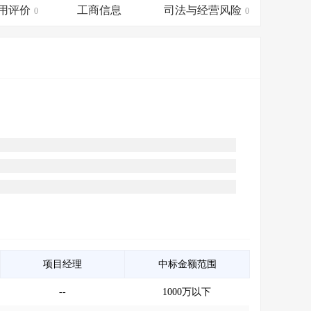
会员服务
>
数据导出服务
>
用评价
工商信息
司法与经营风险
0
0
人脉服务
>
APP下载
>
项目经理
中标金额范围
--
1000万以下