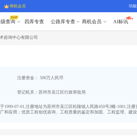
商机会员
功能
高级查询
四库专查
公路库专查
商机会员
AI标讯
高级查询（SVIP）
A
术咨询中心有限公司
开标记录
>
项目经理带业绩荣誉证书
>
高级查询（SVIP）
A
项目参数
>
项目经理投标记录
>
下浮率
>
技术负责人/专职安全员C证
>
开标记录
>
项目经理带业绩荣誉证书
>
查业主
>
项目分类筛选
>
项目参数
>
项目经理投标记录
>
宏观经济
>
建企舆情
>
注册资金： 500万人民币
下浮率
>
技术负责人/专职安全员C证
>
政策规划
>
招投标规则
>
查业主
>
项目分类筛选
>
A
登记机关：苏州市吴江区行政审批局
宏观经济
>
建企舆情
>
政策规划
>
招投标规则
>
A
商机会员
99-07-01,注册地址为苏州市吴江区松陵镇人民路450号2幢-1001
广和应用；优质工程创优咨询、工程质量的鉴定和加固、工程监理、建设工
业主专查
>
项目商机
>
商机会员
拟建项目审批
>
专项债项目
>