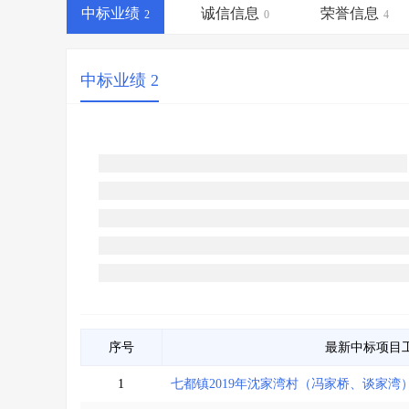
省库业绩查询
>
水利库专查
>
中标业绩
诚信信息
荣誉信息
2
0
4
组合查询-广州
>
业绩专查-广州
>
中标业绩 2
序号
最新中标项目
1
七都镇2019年沈家湾村（冯家桥、谈家湾