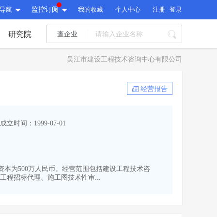
导航
监控订阅
我的收藏
个人中心
注册
登录
研究院
查企业
I标讯
吴江市建设工程技术咨询中心有限公司
标讯精选
>
智能订阅
>
I标讯
经营报告
标讯精选
>
智能订阅
>
建设通大数据研究院
成立时间：1999-07-01
研究报告
>
文章
>
建设通大数据研究院
PI接口
>
市场经营AI云平台
>
研究报告
>
文章
>
PI接口
>
市场经营AI云平台
>
,注册资本为500万人民币。经营范围包括建设工程技术咨
其他服务
程招标代理、施工图技术性审...
会员服务
>
数据导出服务
>
其他服务
人脉服务
>
APP下载
>