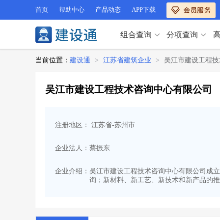
首页
帮助中心
产品动态
APP下载
组合查询
分项查询
分项查询（VIP）
当前位置：
建设通
>
江苏省建筑企业
>
吴江市建设工程技
查企业
>
查业绩
>
分项查询（VIP）
查资质
>
查人员
>
吴江市建设工程技术咨询中心有限公司
查荣誉
>
查诚信
>
查企业
>
查业绩
>
项目经理
>
信用评价
>
查资质
>
查人员
>
招标信息
>
组合查询
>
注册地区： 江苏省-苏州市
查荣誉
>
查诚信
>
项目经理
>
信用评价
>
企业法人：蔡振东
招标信息
>
组合查询
>
行业 / 地区专查
企业介绍：
吴江市建设工程技术咨询中心有限公司成立于19
询；新材料、新工艺、新技术和新产品的推
四库专查
>
公路库专查
>
行业 / 地区专查
省库业绩查询
>
水利库专查
>
组合查询-广州
>
业绩专查-广州
>
四库专查
>
公路库专查
>