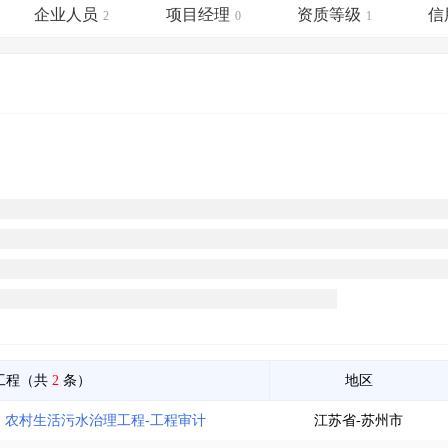
土地交易
>
省市重点项目
>
业主专查
>
项目商机
>
企业人员
项目经理
资质等级
信
2
0
1
拟建项目审批
>
专项债项目
>
土地交易
>
省市重点项目
>
工程（共
2
条）
地区
）农村生活污水治理工程-工程审计
江苏省-苏州市