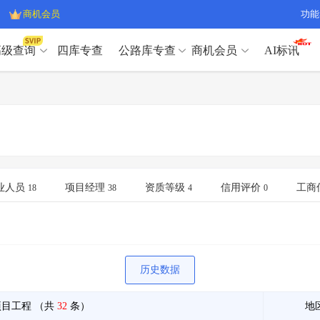
商机会员
功能
高级查询
四库专查
公路库专查
商机会员
AI标讯
高级查询（SVIP）
A
开标记录
>
项目经理带业绩荣誉证书
>
高级查询（SVIP）
A
项目参数
>
项目经理投标记录
>
下浮率
>
技术负责人/专职安全员C证
>
开标记录
>
项目经理带业绩荣誉证书
>
查业主
>
项目分类筛选
>
项目参数
>
项目经理投标记录
>
宏观经济
>
建企舆情
>
下浮率
>
技术负责人/专职安全员C证
>
业人员
项目经理
资质等级
信用评价
工商
18
38
4
0
政策规划
>
招投标规则
>
查业主
>
项目分类筛选
>
A
宏观经济
>
建企舆情
>
政策规划
>
招投标规则
>
A
商机会员
历史数据
业主专查
>
项目商机
>
商机会员
拟建项目审批
>
专项债项目
>
项目工程
（共
32
条）
地