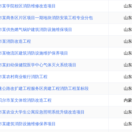
土地交易
>
省市重点项目
>
业主专查
>
项目商机
>
市某学院校区消防维修改造项目
山东
拟建项目审批
>
专项债项目
>
市某商务区片区项目一期地块消防安装工程专业分包
山东
土地交易
>
省市重点项目
>
市某供热燃气锅炉建筑消防设施维保项目
山东
市某消防改造工程
山东
市某物流区建筑消防设施维护保养项目
山东
市某妇幼保健院医学中心气体灭火系统项目
山东
市某农村商业银行消防工程
山东
速公路改扩建工程服务区房建工程消防工程某标段
山东
贝尔市某文体馆消防改造工程
内蒙
市某农业大学生公寓应急照明系统升级改造项目
山东
市某建筑消防设施维修保养项目
山东