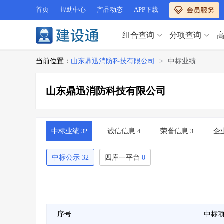
首页
帮助中心
产品动态
APP下载
组合查询
分项查询
分项查询（VIP）
当前位置：
山东鼎迅消防科技有限公司
>
中标业绩
查企业
>
查业绩
>
分项查询（VIP）
查资质
>
查人员
>
山东鼎迅消防科技有限公司
查荣誉
>
查诚信
>
查企业
>
查业绩
>
项目经理
>
信用评价
>
查资质
>
查人员
>
招标信息
>
组合查询
>
查荣誉
>
查诚信
>
中标业绩
诚信信息
荣誉信息
企
32
4
3
项目经理
>
信用评价
>
招标信息
>
组合查询
>
中标公示
32
四库一平台
0
行业 / 地区专查
四库专查
>
公路库专查
>
行业 / 地区专查
省库业绩查询
>
水利库专查
>
组合查询-广州
>
业绩专查-广州
>
四库专查
>
公路库专查
>
序号
中标