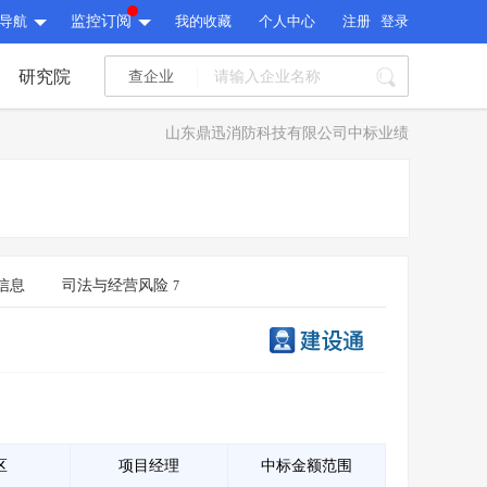
导航
监控订阅
我的收藏
个人中心
注册
登录
研究院
查企业
I标讯
山东鼎迅消防科技有限公司中标业绩
标讯精选
>
智能订阅
>
I标讯
标讯精选
>
智能订阅
>
建设通大数据研究院
研究报告
>
文章
>
信息
司法与经营风险
7
建设通大数据研究院
PI接口
>
市场经营AI云平台
>
研究报告
>
文章
>
PI接口
>
市场经营AI云平台
>
其他服务
会员服务
>
数据导出服务
>
其他服务
人脉服务
>
APP下载
>
区
项目经理
中标金额范围