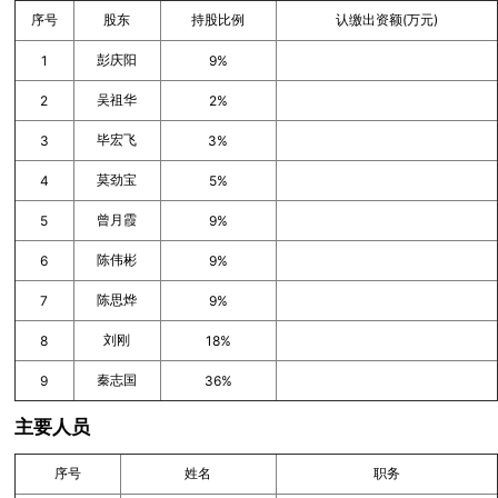
序号
股东
持股比例
认缴出资额(万元)
彭庆阳
1
9%
吴祖华
2
2%
毕宏飞
3
3%
莫劲宝
4
5%
曾月霞
5
9%
陈伟彬
6
9%
陈思烨
7
9%
刘刚
8
18%
秦志国
9
36%
主要人员
序号
姓名
职务