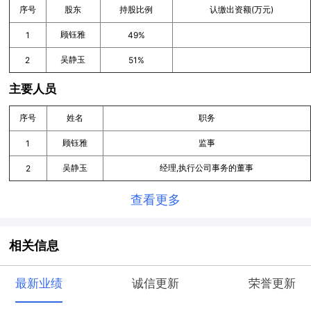
序号
股东
持股比例
认缴出资额(万元)
顾钰雅
1
49%
吴静玉
2
51%
主要人员
序号
姓名
职务
顾钰雅
监事
1
吴静玉
经理,执行公司事务的董事
2
查看更多
相关信息
最新业绩
诚信更新
荣誉更新