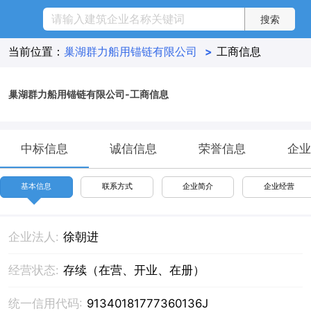
当前位置：
巢湖群力船用锚链有限公司
>
工商信息
巢湖群力船用锚链有限公司-工商信息
中标信息
诚信信息
荣誉信息
企业
基本信息
联系方式
企业简介
企业经营
企业法人:
徐朝进
经营状态:
存续（在营、开业、在册）
统一信用代码:
91340181777360136J