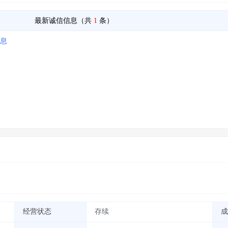
最新诚信信息（共
1
条）
信息
经营状态
存续
成