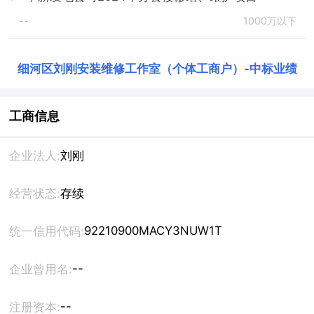
--
1000万以下
细河区刘刚安装维修工作室（个体工商户）
-
中标业绩
工商信息
企业法人:
刘刚
经营状态:
存续
92210900MACY3NUW1T
统一信用代码:
--
企业曾用名:
--
注册资本: