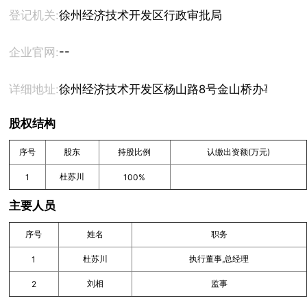
登记机关:
徐州经济技术开发区行政审批局
--
企业官网:
详细地址:
徐州经济技术开发区杨山路8号金山桥办事处第
股权结构
序号
股东
持股比例
认缴出资额(万元)
杜苏川
1
100%
主要人员
序号
姓名
职务
杜苏川
执行董事,总经理
1
刘相
监事
2