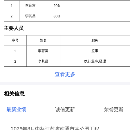
李育富
1
20%
李其昌
2
80%
主要人员
序号
姓名
职务
李育富
监事
1
李其昌
执行董事,经理
2
查看更多
相关信息
最新业绩
诚信更新
荣誉更新
2026年8月中标江苏省南通市某公园工程
1