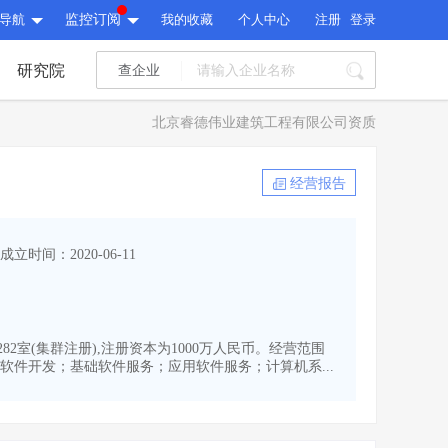
导航
监控订阅
我的收藏
个人中心
注册
登录
研究院
查企业
I标讯
北京睿德伟业建筑工程有限公司资质
标讯精选
>
智能订阅
>
I标讯
经营报告
标讯精选
>
智能订阅
>
建设通大数据研究院
成立时间：2020-06-11
研究报告
>
文章
>
建设通大数据研究院
PI接口
>
市场经营AI云平台
>
研究报告
>
文章
>
PI接口
>
市场经营AI云平台
>
82室(集群注册),注册资本为1000万人民币。经营范围
其他服务
件开发；基础软件服务；应用软件服务；计算机系...
会员服务
>
数据导出服务
>
其他服务
人脉服务
>
APP下载
>