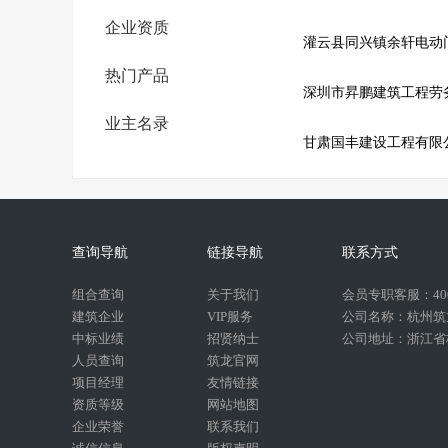
企业资质
灌云县同兴镇余轩电动
热门产品
深圳市昇鹏建筑工程劳
业主名录
甘肃国丰建设工程有限
查询导航
链接导航
联系方式
组合查询
关于我们
会员专职客服：400-
建筑企业
VIP服务
公司名称：杭州筑
中标业绩
招贤纳士
公司地址：浙江省杭
人员查询
筑龙官网
项目经理
友情链接
资质等级
网站地图
企业荣誉
联系我们