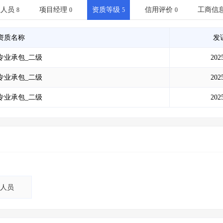
土地交易
>
省市重点项目
>
业主专查
>
项目商机
>
业人员
项目经理
资质等级
信用评价
工商信
8
0
5
0
拟建项目审批
>
专项债项目
>
土地交易
>
省市重点项目
>
资质名称
发
专业承包_二级
202
专业承包_二级
202
专业承包_二级
202
人员