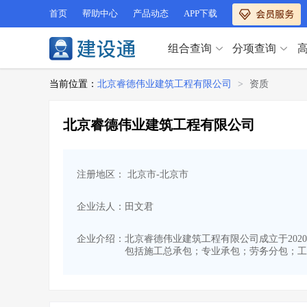
首页
帮助中心
产品动态
APP下载
组合查询
分项查询
分项查询（VIP）
当前位置：
北京睿德伟业建筑工程有限公司
>
资质
查企业
>
查业绩
>
分项查询（VIP）
查资质
>
查人员
>
北京睿德伟业建筑工程有限公司
查荣誉
>
查诚信
>
查企业
>
查业绩
>
项目经理
>
信用评价
>
查资质
>
查人员
>
招标信息
>
组合查询
>
注册地区： 北京市-北京市
查荣誉
>
查诚信
>
项目经理
>
信用评价
>
企业法人：田文君
招标信息
>
组合查询
>
行业 / 地区专查
企业介绍：
北京睿德伟业建筑工程有限公司成立于2020-
包括施工总承包；专业承包；劳务分包；工
四库专查
>
公路库专查
>
行业 / 地区专查
省库业绩查询
>
水利库专查
>
组合查询-广州
>
业绩专查-广州
>
四库专查
>
公路库专查
>