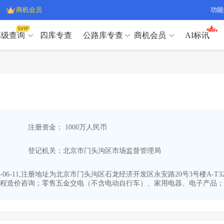
商机会员
功能
高级查询
四库专查
公路库专查
商机会员
AI标讯
高级查询（SVIP）
A
开标记录
>
项目经理带业绩荣誉证书
>
高级查询（SVIP）
A
项目参数
>
项目经理投标记录
>
下浮率
>
技术负责人/专职安全员C证
>
开标记录
>
项目经理带业绩荣誉证书
>
查业主
>
项目分类筛选
>
项目参数
>
项目经理投标记录
>
宏观经济
>
建企舆情
>
注册资金： 1000万人民币
下浮率
>
技术负责人/专职安全员C证
>
政策规划
>
招投标规则
>
查业主
>
项目分类筛选
>
A
登记机关：北京市门头沟区市场监督管理局
宏观经济
>
建企舆情
>
政策规划
>
招投标规则
>
A
商机会员
06-11,注册地址为北京市门头沟区石龙经济开发区永安路20号3号楼A-T32
程造价咨询；零售五金交电（不含电动自行车）、家用电器、电子产品；软
业主专查
>
项目商机
>
商机会员
拟建项目审批
>
专项债项目
>