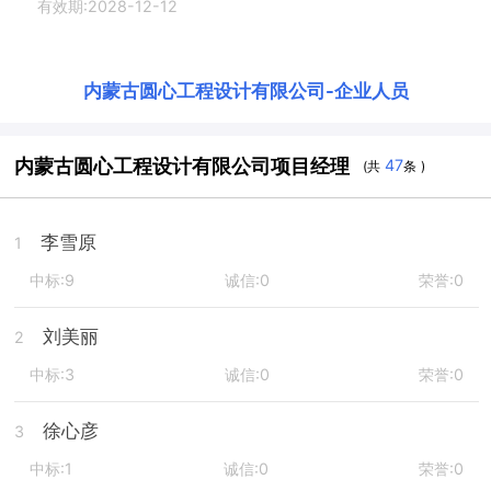
有效期:2028-12-12
内蒙古圆心工程设计有限公司
-
企业人员
内蒙古圆心工程设计有限公司项目经理
47
(共
条 )
李雪原
1
中标:9
诚信:0
荣誉:0
刘美丽
2
中标:3
诚信:0
荣誉:0
徐心彦
3
中标:1
诚信:0
荣誉:0