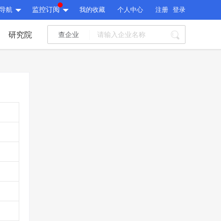
导航
监控订阅
我的收藏
个人中心
注册
登录
研究院
查企业
I标讯
标讯精选
>
智能订阅
>
I标讯
标讯精选
>
智能订阅
>
建设通大数据研究院
研究报告
>
文章
>
建设通大数据研究院
PI接口
>
市场经营AI云平台
>
研究报告
>
文章
>
PI接口
>
市场经营AI云平台
>
其他服务
会员服务
>
数据导出服务
>
其他服务
人脉服务
>
APP下载
>