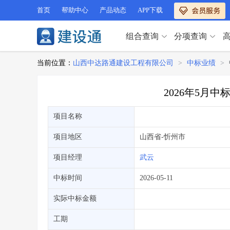
首页
帮助中心
产品动态
APP下载
组合查询
分项查询
分项查询（VIP）
当前位置：
山西中达路通建设工程有限公司
>
中标业绩
>
查企业
>
查业绩
>
分项查询（VIP）
查资质
>
查人员
>
2026年5月
查荣誉
>
查诚信
>
查企业
>
查业绩
>
项目经理
>
信用评价
>
项目名称
查资质
>
查人员
>
招标信息
>
组合查询
>
查荣誉
>
查诚信
>
项目地区
山西省
-忻州市
项目经理
>
信用评价
>
项目经理
武云
招标信息
>
组合查询
>
行业 / 地区专查
中标时间
2026-05-11
四库专查
>
公路库专查
>
行业 / 地区专查
实际中标金额
省库业绩查询
>
水利库专查
>
组合查询-广州
>
业绩专查-广州
>
四库专查
工期
>
公路库专查
>