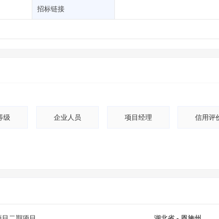
土地交易
>
省市重点项目
>
业主专查
>
项目商机
>
招标链接
拟建项目审批
>
专项债项目
>
土地交易
>
省市重点项目
>
等级
企业人员
项目经理
信用评
项目二期项目
湖北省
- 恩施州