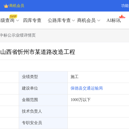
商机会员
功能
高级查询
四库专查
公路库专查
商机会员
AI标讯
高级查询（SVIP）
A
中标公示业绩详情页
开标记录
>
项目经理带业绩荣誉证书
>
高级查询（SVIP）
A
项目参数
>
项目经理投标记录
>
中标山西省忻州市某道路改造工程
下浮率
>
技术负责人/专职安全员C证
>
开标记录
>
项目经理带业绩荣誉证书
>
查业主
>
项目分类筛选
>
项目参数
>
项目经理投标记录
>
宏观经济
>
建企舆情
>
下浮率
>
技术负责人/专职安全员C证
>
业绩类型
施工
政策规划
>
招投标规则
>
查业主
>
项目分类筛选
>
A
建设单位
保德县交通运输局
宏观经济
>
建企舆情
>
政策规划
>
招投标规则
>
A
金额范围
1000万以下
商机会员
技术负责人
业主专查
>
项目商机
>
商机会员
拟建项目审批
>
专项债项目
>
专职安全员