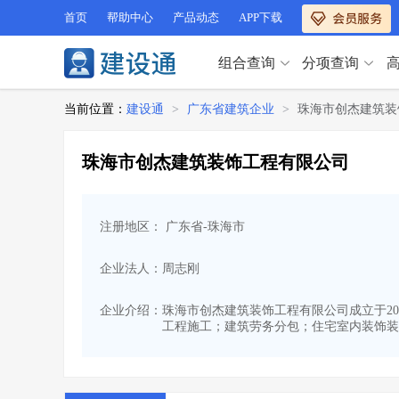
首页
帮助中心
产品动态
APP下载
组合查询
分项查询
分项查询（VIP）
当前位置：
建设通
>
广东省建筑企业
>
珠海市创杰建筑装
查企业
>
查业绩
>
分项查询（VIP）
查资质
>
查人员
>
珠海市创杰建筑装饰工程有限公司
查荣誉
>
查诚信
>
查企业
>
查业绩
>
项目经理
>
信用评价
>
查资质
>
查人员
>
招标信息
>
组合查询
>
注册地区： 广东省-珠海市
查荣誉
>
查诚信
>
项目经理
>
信用评价
>
企业法人：周志刚
招标信息
>
组合查询
>
行业 / 地区专查
企业介绍：
珠海市创杰建筑装饰工程有限公司成立于202
工程施工；建筑劳务分包；住宅室内装饰装
四库专查
>
公路库专查
>
行业 / 地区专查
省库业绩查询
>
水利库专查
>
组合查询-广州
>
业绩专查-广州
>
四库专查
>
公路库专查
>