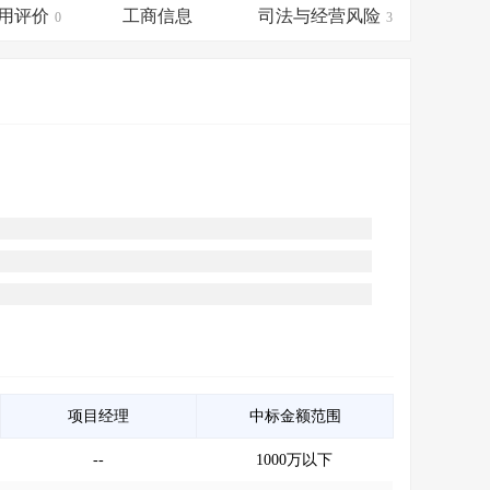
会员服务
>
数据导出服务
>
用评价
工商信息
司法与经营风险
0
3
人脉服务
>
APP下载
>
项目经理
中标金额范围
--
1000万以下