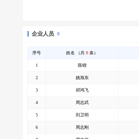
企业人员
8
序号
姓名
（共
8
条）
1
陈锴
2
姚旭东
3
祁鸿飞
4
周志武
5
刘卫明
6
周志刚