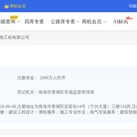
商机会员
功能
高级查询
四库专查
公路库专查
商机会员
AI标讯
高级查询（SVIP）
A
饰工程有限公司
开标记录
>
项目经理带业绩荣誉证书
>
高级查询（SVIP）
A
项目参数
>
项目经理投标记录
>
下浮率
>
技术负责人/专职安全员C证
>
开标记录
>
项目经理带业绩荣誉证书
>
查业主
>
项目分类筛选
>
项目参数
>
项目经理投标记录
>
宏观经济
>
建企舆情
>
注册资金： 2000万人民币
下浮率
>
技术负责人/专职安全员C证
>
政策规划
>
招投标规则
>
查业主
>
项目分类筛选
>
A
登记机关：珠海市香洲区市场监督管理局
宏观经济
>
建企舆情
>
政策规划
>
招投标规则
>
A
商机会员
0-06-08,注册地址为珠海市香洲区安富街14号（宁兴大厦）三楼334房
修；建设工程设计；测绘服务；施工专业作业；电气安装服务；建筑智能化
业主专查
>
项目商机
>
商机会员
拟建项目审批
>
专项债项目
>