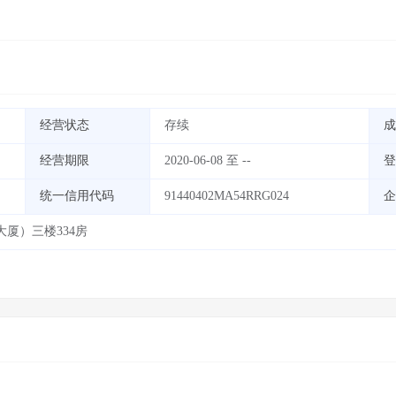
经营状态
存续
成
经营期限
2020-06-08 至 --
登
统一信用代码
91440402MA54RRG024
企
厦）三楼334房