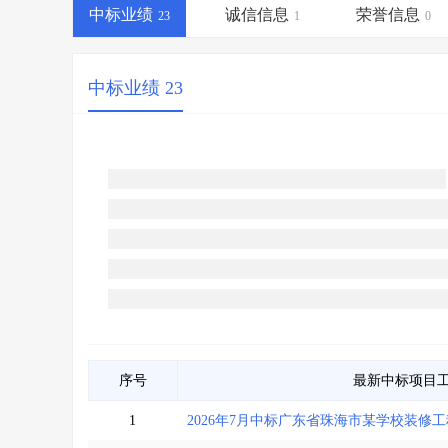
省库业绩查询
>
水利库专查
>
中标业绩
诚信信息
荣誉信息
23
1
0
组合查询-广州
>
业绩专查-广州
>
中标业绩 23
序号
最新中标项目
1
2026年7月中标广东省珠海市某学校装修工