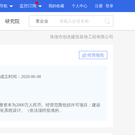
导航
监控订阅
我的收藏
个人中心
注册
登录
研究院
查企业
I标讯
珠海市创杰建筑装饰工程有限公司
标讯精选
>
智能订阅
>
I标讯
经营报告
标讯精选
>
智能订阅
>
建设通大数据研究院
成立时间：2020-06-08
研究报告
>
文章
>
建设通大数据研究院
PI接口
>
市场经营AI云平台
>
研究报告
>
文章
>
PI接口
>
市场经营AI云平台
>
,注册资本为2000万人民币。经营范围包括许可项目：建设
其他服务
系统设计。（依法须经批准的...
会员服务
>
数据导出服务
>
其他服务
人脉服务
>
APP下载
>