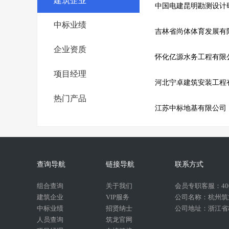
建筑企业
中国电建昆明勘测设计
中标业绩
吉林省尚体体育发展有
企业资质
怀化亿源水务工程有限
项目经理
河北宁卓建筑安装工程
热门产品
江苏中标地基有限公司
查询导航
链接导航
联系方式
组合查询
关于我们
会员专职客服：400-
建筑企业
VIP服务
公司名称：杭州筑
中标业绩
招贤纳士
公司地址：浙江省杭
人员查询
筑龙官网