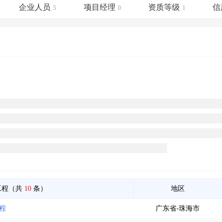
土地交易
>
省市重点项目
>
业主专查
>
项目商机
>
企业人员
项目经理
资质等级
信
5
0
1
拟建项目审批
>
专项债项目
>
土地交易
>
省市重点项目
>
工程（共
10
条）
地区
程
广东省-珠海市