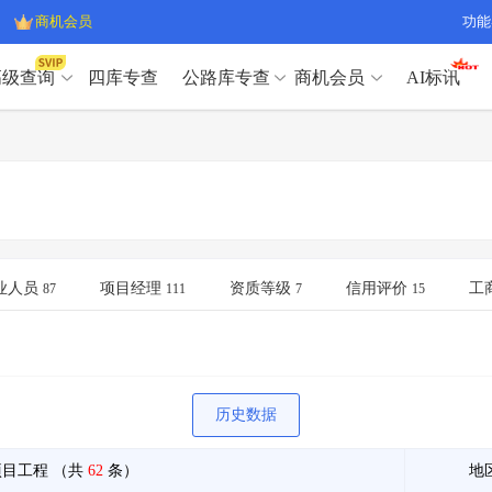
商机会员
功能
高级查询
四库专查
公路库专查
商机会员
AI标讯
高级查询（SVIP）
A
开标记录
>
项目经理带业绩荣誉证书
>
高级查询（SVIP）
A
项目参数
>
项目经理投标记录
>
下浮率
>
技术负责人/专职安全员C证
>
开标记录
>
项目经理带业绩荣誉证书
>
查业主
>
项目分类筛选
>
项目参数
>
项目经理投标记录
>
宏观经济
>
建企舆情
>
下浮率
>
技术负责人/专职安全员C证
>
业人员
项目经理
资质等级
信用评价
工
87
111
7
15
政策规划
>
招投标规则
>
查业主
>
项目分类筛选
>
A
宏观经济
>
建企舆情
>
政策规划
>
招投标规则
>
A
商机会员
历史数据
业主专查
>
项目商机
>
商机会员
拟建项目审批
>
专项债项目
>
项目工程
（共
62
条）
地