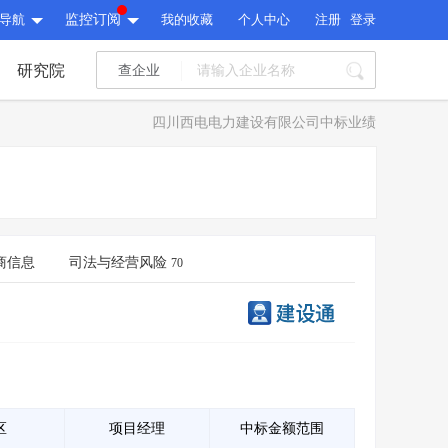
导航
监控订阅
我的收藏
个人中心
注册
登录
研究院
查企业
I标讯
四川西电电力建设有限公司中标业绩
标讯精选
>
智能订阅
>
I标讯
标讯精选
>
智能订阅
>
建设通大数据研究院
研究报告
>
文章
>
商信息
司法与经营风险
70
建设通大数据研究院
PI接口
>
市场经营AI云平台
>
研究报告
>
文章
>
PI接口
>
市场经营AI云平台
>
其他服务
会员服务
>
数据导出服务
>
其他服务
人脉服务
>
APP下载
>
区
项目经理
中标金额范围