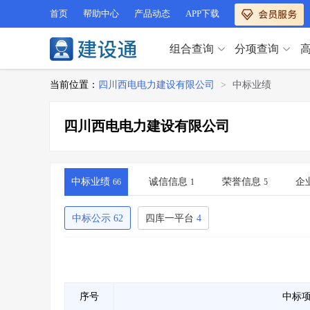
首页
帮助中心
产品动态
APP下载
组合查询
分项查询
分项查询（VIP）
当前位置：
四川西电电力建设有限公司
>
中标业绩
查企业
>
查业绩
>
分项查询（VIP）
查资质
>
查人员
>
四川西电电力建设有限公司
查荣誉
>
查诚信
>
查企业
>
查业绩
>
项目经理
>
信用评价
>
查资质
>
查人员
>
招标信息
>
组合查询
>
查荣誉
>
查诚信
>
中标业绩
诚信信息
荣誉信息
企
66
1
5
项目经理
>
信用评价
>
招标信息
>
组合查询
>
中标公示
62
四库一平台
4
行业 / 地区专查
四库专查
>
公路库专查
>
行业 / 地区专查
省库业绩查询
>
水利库专查
>
组合查询-广州
>
业绩专查-广州
>
四库专查
>
公路库专查
>
序号
中标