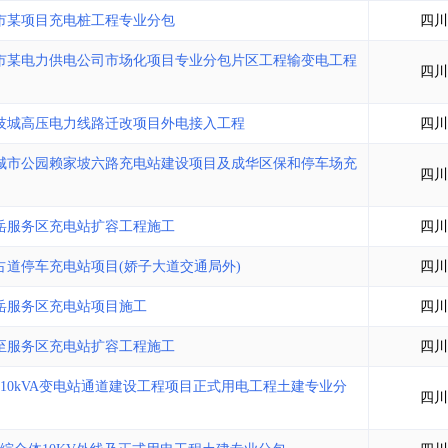
土地交易
>
省市重点项目
>
业主专查
>
项目商机
>
市某项目充电桩工程专业分包
四川
拟建项目审批
>
专项债项目
>
市某电力供电公司市场化项目专业分包片区工程输变电工程
土地交易
>
省市重点项目
>
四川
技城高压电力线路迁改项目外电接入工程
四川
城市公园赖家坡六路充电站建设项目及成华区保和停车场充
四川
岳服务区充电站扩容工程施工
四川
道停车充电站项目(娇子大道交通局外)
四川
岳服务区充电站项目施工
四川
至服务区充电站扩容工程施工
四川
10kVA变电站通道建设工程项目正式用电工程土建专业分
四川