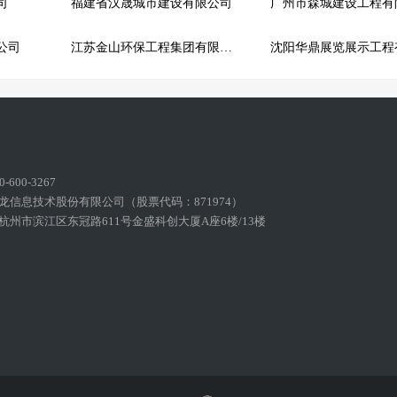
司
福建省汉晟城市建设有限公司
广州市森城建设工程有
公司
江苏金山环保工程集团有限公司
600-3267
龙信息技术股份有限公司（股票代码：871974）
州市滨江区东冠路611号金盛科创大厦A座6楼/13楼