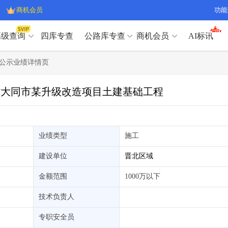
商机会员
功能
高级查询
四库专查
公路库专查
商机会员
AI标讯
高级查询（SVIP）
A
公示业绩详情页
开标记录
>
项目经理带业绩荣誉证书
>
高级查询（SVIP）
A
项目参数
>
项目经理投标记录
>
西省大同市某升级改造项目土建基础工程
下浮率
>
技术负责人/专职安全员C证
>
开标记录
>
项目经理带业绩荣誉证书
>
查业主
>
项目分类筛选
>
项目参数
>
项目经理投标记录
>
宏观经济
>
建企舆情
>
下浮率
>
技术负责人/专职安全员C证
>
业绩类型
施工
政策规划
>
招投标规则
>
查业主
>
项目分类筛选
>
A
建设单位
晋北区域
宏观经济
>
建企舆情
>
政策规划
>
招投标规则
>
A
金额范围
1000万以下
商机会员
技术负责人
业主专查
>
项目商机
>
商机会员
拟建项目审批
>
专项债项目
>
专职安全员