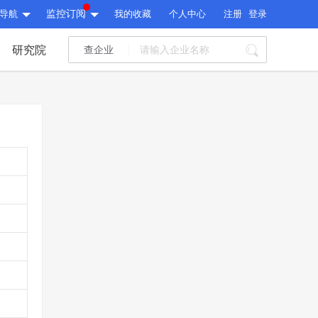
导航
监控订阅
我的收藏
个人中心
注册
登录
研究院
查企业
I标讯
标讯精选
>
智能订阅
>
I标讯
标讯精选
>
智能订阅
>
建设通大数据研究院
研究报告
>
文章
>
建设通大数据研究院
PI接口
>
市场经营AI云平台
>
研究报告
>
文章
>
PI接口
>
市场经营AI云平台
>
其他服务
会员服务
>
数据导出服务
>
其他服务
人脉服务
>
APP下载
>