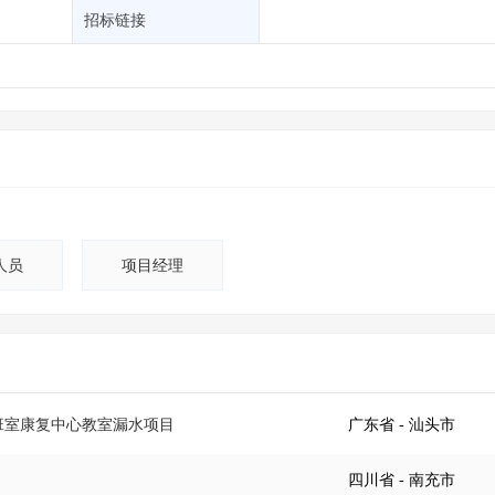
土地交易
>
省市重点项目
>
业主专查
>
项目商机
>
招标链接
拟建项目审批
>
专项债项目
>
土地交易
>
省市重点项目
>
人员
项目经理
值班室康复中心教室漏水项目
广东省
- 汕头市
四川省
- 南充市