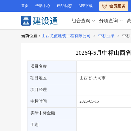
首页
帮助中心
产品动态
APP下载
组合查询
分项查询
分项查询（VIP）
当前位置：
山西龙值建筑工程有限公司
>
中标业绩
>
中标
查企业
>
查业绩
>
分项查询（VIP）
查资质
>
查人员
>
2026年5月中标山
查荣誉
>
查诚信
>
查企业
>
查业绩
>
项目经理
>
信用评价
>
项目名称
查资质
>
查人员
>
招标信息
>
组合查询
>
查荣誉
>
查诚信
>
项目地区
山西省
-大同市
项目经理
>
信用评价
>
项目经理
--
招标信息
>
组合查询
>
行业 / 地区专查
中标时间
2026-05-15
四库专查
>
公路库专查
>
行业 / 地区专查
实际中标金额
省库业绩查询
>
水利库专查
>
组合查询-广州
>
业绩专查-广州
>
四库专查
工期
>
公路库专查
>