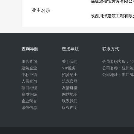
福建冠榕恒劳务有限公
业主名录
陕西川泽建筑工程有限
查询导航
链接导航
联系方式
组合查询
关于我们
会员专职客服：400-
建筑企业
VIP服务
公司名称：杭州筑
中标业绩
招贤纳士
公司地址：浙江省杭
人员查询
筑龙官网
项目经理
友情链接
资质等级
网站地图
企业荣誉
联系我们
诚信信息
版权声明