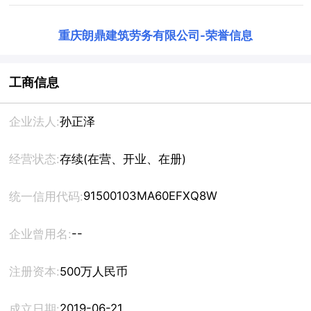
重庆朗鼎建筑劳务有限公司
-
荣誉信息
工商信息
企业法人:
孙正泽
经营状态:
存续(在营、开业、在册)
91500103MA60EFXQ8W
统一信用代码:
--
企业曾用名:
注册资本:
500万人民币
2019-06-21
成立日期: