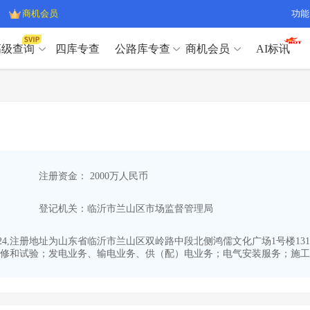
商机会员
功能
高级查询
四库专查
公路库专查
商机会员
AI标讯
高级查询（SVIP）
A
开标记录
>
项目经理带业绩荣誉证书
>
高级查询（SVIP）
A
项目参数
>
项目经理投标记录
>
下浮率
>
技术负责人/专职安全员C证
>
开标记录
>
项目经理带业绩荣誉证书
>
查业主
>
项目分类筛选
>
项目参数
>
项目经理投标记录
>
宏观经济
>
建企舆情
>
注册资金： 2000万人民币
下浮率
>
技术负责人/专职安全员C证
>
政策规划
>
招投标规则
>
查业主
>
项目分类筛选
>
A
登记机关：临沂市兰山区市场监督管理局
宏观经济
>
建企舆情
>
政策规划
>
招投标规则
>
A
商机会员
5-24,注册地址为山东省临沂市兰山区双岭路中段北侧鸿儒文化广场1号楼13
修和试验；发电业务、输电业务、供（配）电业务；电气安装服务；施工专
业主专查
>
项目商机
>
商机会员
拟建项目审批
>
专项债项目
>