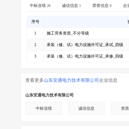
省库业绩查询
>
水利库专查
>
中标业绩
诚信信息
荣誉信息
企
28
1
0
组合查询-广州
>
业绩专查-广州
>
序号
1
施工劳务资质_不分等级
2
承装（修、试）电力设施许可证_承试_四级
3
承装（修、试）电力设施许可证_承修_四级
查看更多
山东安通电力技术有限公司
企业信息
山东安通电力技术有限公司
中标业绩
诚信信息
资质