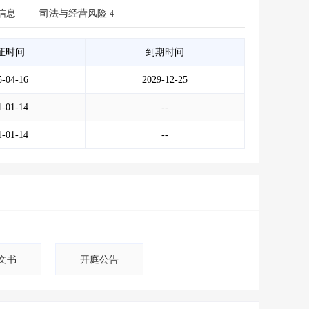
会员服务
>
数据导出服务
>
信息
司法与经营风险
4
人脉服务
>
APP下载
>
证时间
到期时间
5-04-16
2029-12-25
1-01-14
--
1-01-14
--
文书
开庭公告