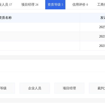
土地交易
>
省市重点项目
>
业主专查
>
项目商机
>
业人员
项目经理
资质等级
信用评价
工商
17
24
5
0
拟建项目审批
>
专项债项目
>
土地交易
>
省市重点项目
>
资质名称
发
202
202
202
等级
企业人员
项目经理
裁判