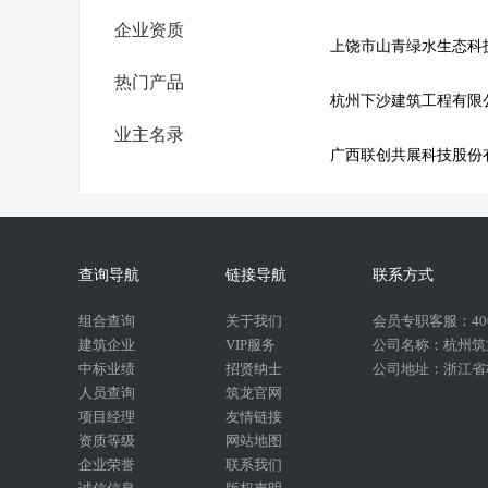
企业资质
上饶市山青绿水生态科
热门产品
杭州下沙建筑工程有限
业主名录
广西联创共展科技股份
查询导航
链接导航
联系方式
组合查询
关于我们
会员专职客服：400-
建筑企业
VIP服务
公司名称：杭州筑
中标业绩
招贤纳士
公司地址：浙江省杭
人员查询
筑龙官网
项目经理
友情链接
资质等级
网站地图
企业荣誉
联系我们