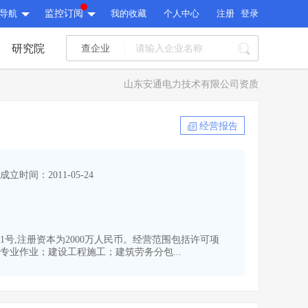
导航
监控订阅
我的收藏
个人中心
注册
登录
研究院
查企业
I标讯
山东安通电力技术有限公司资质
标讯精选
>
智能订阅
>
I标讯
经营报告
标讯精选
>
智能订阅
>
建设通大数据研究院
成立时间：2011-05-24
研究报告
>
文章
>
建设通大数据研究院
PI接口
>
市场经营AI云平台
>
研究报告
>
文章
>
PI接口
>
市场经营AI云平台
>
11号,注册资本为2000万人民币。经营范围包括许可项
其他服务
业作业；建设工程施工；建筑劳务分包...
会员服务
>
数据导出服务
>
其他服务
人脉服务
>
APP下载
>