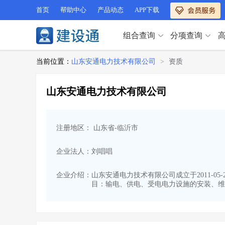
首页
帮助中心
产品动态
APP下载
组合查询
分项查询
分项查询（VIP）
当前位置：
山东安通电力技术有限公司
>
资质
查企业
>
查业绩
>
分项查询（VIP）
查资质
>
查人员
>
山东安通电力技术有限公司
查荣誉
>
查诚信
>
查企业
>
查业绩
>
项目经理
>
信用评价
>
查资质
>
查人员
>
招标信息
>
组合查询
>
注册地区： 山东省-临沂市
查荣誉
>
查诚信
>
项目经理
>
信用评价
>
企业法人：刘唱唱
招标信息
>
组合查询
>
行业 / 地区专查
企业介绍：
山东安通电力技术有限公司成立于2011-0
目：输电、供电、受电电力设施的安装、维
四库专查
>
公路库专查
>
行业 / 地区专查
省库业绩查询
>
水利库专查
>
组合查询-广州
>
业绩专查-广州
>
四库专查
>
公路库专查
>