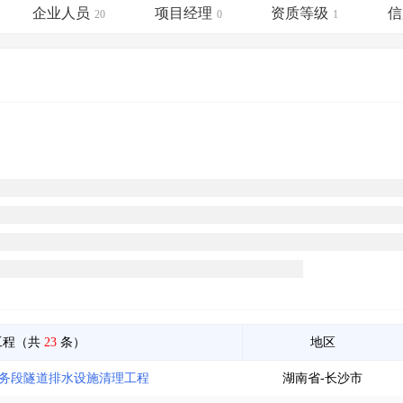
土地交易
>
省市重点项目
>
业主专查
>
项目商机
>
企业人员
项目经理
资质等级
信
20
0
1
拟建项目审批
>
专项债项目
>
土地交易
>
省市重点项目
>
工程（共
23
条）
地区
工务段隧道排水设施清理工程
湖南省-长沙市