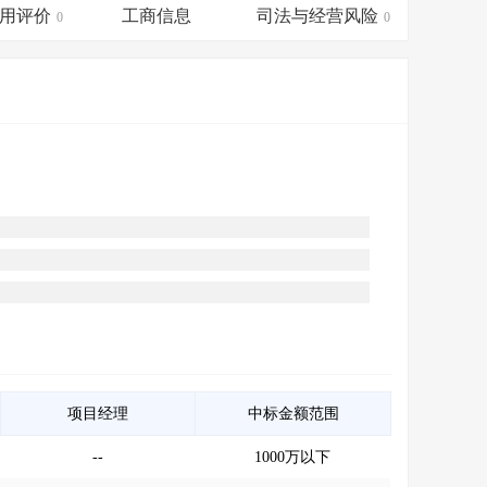
会员服务
>
数据导出服务
>
用评价
工商信息
司法与经营风险
0
0
人脉服务
>
APP下载
>
项目经理
中标金额范围
--
1000万以下