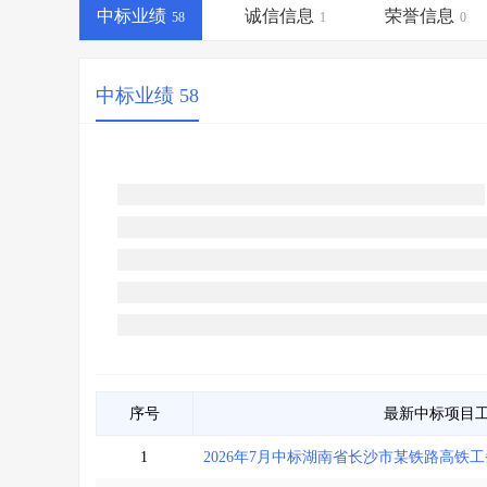
省库业绩查询
>
水利库专查
>
中标业绩
诚信信息
荣誉信息
58
1
0
组合查询-广州
>
业绩专查-广州
>
中标业绩 58
序号
最新中标项目
1
2026年7月中标湖南省长沙市某铁路高铁