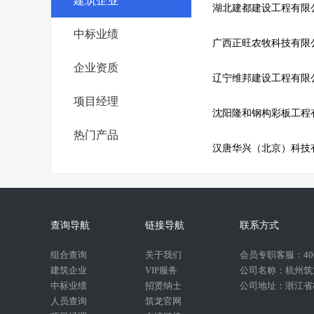
建筑企业
湖北建都建设工程有限
中标业绩
广西正旺农牧科技有限
企业资质
辽宁维邦建设工程有限
项目经理
沈阳隆和钢构彩板工程
热门产品
汉唐华兴（北京）科技
查询导航
链接导航
联系方式
组合查询
关于我们
会员专职客服：400-
建筑企业
VIP服务
公司名称：杭州筑
中标业绩
招贤纳士
公司地址：浙江省杭
人员查询
筑龙官网