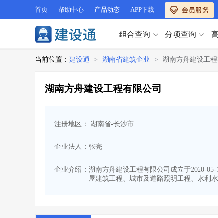
首页
帮助中心
产品动态
APP下载
组合查询
分项查询
分项查询（VIP）
当前位置：
建设通
>
湖南省建筑企业
>
湖南方舟建设工程
查企业
>
查业绩
>
分项查询（VIP）
查资质
>
查人员
>
湖南方舟建设工程有限公司
查荣誉
>
查诚信
>
查企业
>
查业绩
>
项目经理
>
信用评价
>
查资质
>
查人员
>
招标信息
>
组合查询
>
注册地区： 湖南省-长沙市
查荣誉
>
查诚信
>
项目经理
>
信用评价
>
企业法人：张亮
招标信息
>
组合查询
>
行业 / 地区专查
企业介绍：
湖南方舟建设工程有限公司成立于2020-0
屋建筑工程、城市及道路照明工程、水利水
四库专查
>
公路库专查
>
行业 / 地区专查
省库业绩查询
>
水利库专查
>
组合查询-广州
>
业绩专查-广州
>
四库专查
>
公路库专查
>