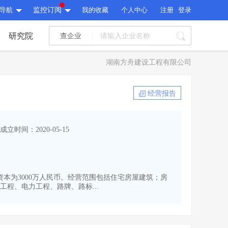
导航
监控订阅
我的收藏
个人中心
注册
登录
研究院
查企业
I标讯
湖南方舟建设工程有限公司
标讯精选
>
智能订阅
>
I标讯
经营报告
标讯精选
>
智能订阅
>
建设通大数据研究院
成立时间：2020-05-15
研究报告
>
文章
>
建设通大数据研究院
PI接口
>
市场经营AI云平台
>
研究报告
>
文章
>
PI接口
>
市场经营AI云平台
>
注册资本为3000万人民币。经营范围包括住宅房屋建筑；房
其他服务
程、电力工程、路牌、路标...
会员服务
>
数据导出服务
>
其他服务
人脉服务
>
APP下载
>