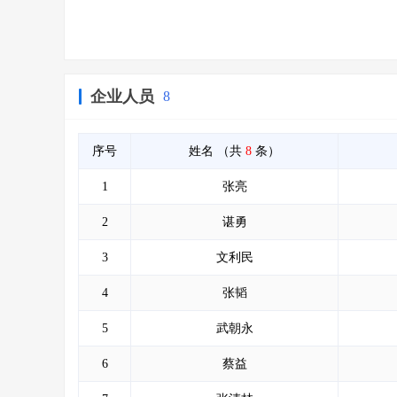
企业人员
8
序号
姓名
（共
8
条）
1
张亮
2
谌勇
3
文利民
4
张韬
5
武朝永
6
蔡益