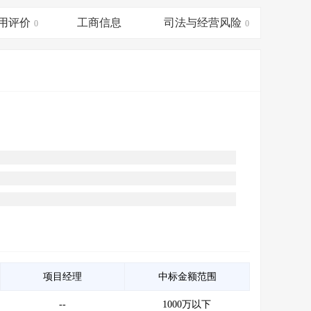
会员服务
>
数据导出服务
>
用评价
工商信息
司法与经营风险
0
0
人脉服务
>
APP下载
>
项目经理
中标金额范围
--
1000万以下