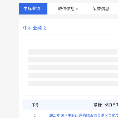
省库业绩查询
>
水利库专查
>
中标业绩
诚信信息
荣誉信息
组合查询-广州
2
>
业绩专查-广州
0
>
0
中标业绩 2
序号
最新中标项目
1
2025年10月中标山东省临沂市某港区节