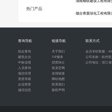
湖南顺联建设工程有限
热门产品
烟台青茵绿化工程有限
查询导航
链接导航
联系方式
组合查询
关于我们
会员专职客服：400-
建筑企业
VIP服务
公司名称：杭州筑
中标业绩
招贤纳士
公司地址：浙江省杭
人员查询
筑龙官网
项目经理
友情链接
资质等级
网站地图
企业荣誉
联系我们
诚信信息
版权声明