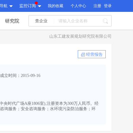
导航
监控订阅
我的收藏
个人中心
注册
登录
研究院
查企业
I标讯
山东工建发展规划研究院有限公司
标讯精选
>
智能订阅
>
I标讯
经营报告
标讯精选
>
智能订阅
>
建设通大数据研究院
成立时间：2015-09-16
研究报告
>
文章
>
建设通大数据研究院
PI接口
>
市场经营AI云平台
>
研究报告
>
文章
>
PI接口
>
市场经营AI云平台
>
中央时代广场A座1806室),注册资本为300万人民币。经
其他服务
咨询服务；安全咨询服务；水环境污染防治服务；环
会员服务
>
数据导出服务
>
其他服务
人脉服务
>
APP下载
>