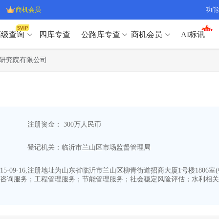
商机会员
功能
高级查询
四库专查
公路库专查
商机会员
AI标讯
高级查询（SVIP）
A
研究院有限公司
开标记录
>
项目经理带业绩荣誉证书
>
高级查询（SVIP）
A
项目参数
>
项目经理投标记录
>
下浮率
>
技术负责人/专职安全员C证
>
开标记录
>
项目经理带业绩荣誉证书
>
查业主
>
项目分类筛选
>
项目参数
>
项目经理投标记录
>
宏观经济
>
建企舆情
>
注册资金： 300万人民币
下浮率
>
技术负责人/专职安全员C证
>
政策规划
>
招投标规则
>
查业主
>
项目分类筛选
>
A
登记机关：临沂市兰山区市场监督管理局
宏观经济
>
建企舆情
>
政策规划
>
招投标规则
>
A
商机会员
-09-16,注册地址为山东省临沂市兰山区柳青街道招商大厦1号楼1806室(
咨询服务；工程管理服务；节能管理服务；社会稳定风险评估；水利相关
业主专查
>
项目商机
>
商机会员
拟建项目审批
>
专项债项目
>