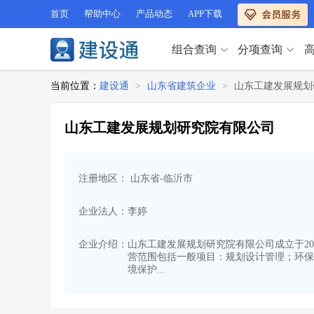
首页
帮助中心
产品动态
APP下载
组合查询
分项查询
分项查询（VIP）
当前位置：
建设通
>
山东省建筑企业
>
山东工建发展规划
查企业
>
查业绩
>
分项查询（VIP）
查资质
>
查人员
>
山东工建发展规划研究院有限公司
查荣誉
>
查诚信
>
查企业
>
查业绩
>
项目经理
>
信用评价
>
查资质
>
查人员
>
招标信息
>
组合查询
>
注册地区： 山东省-临沂市
查荣誉
>
查诚信
>
项目经理
>
信用评价
>
企业法人：李婷
招标信息
>
组合查询
>
行业 / 地区专查
企业介绍：
山东工建发展规划研究院有限公司成立于2015
营范围包括一般项目：规划设计管理；环保
四库专查
>
公路库专查
>
行业 / 地区专查
境保护...
省库业绩查询
>
水利库专查
>
组合查询-广州
>
业绩专查-广州
>
四库专查
>
公路库专查
>