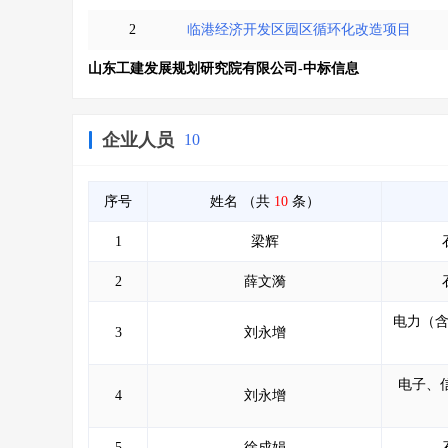
2
临港经济开发区园区循环化改造项目
山东工建发展规划研究院有限公司-中标信息
企业人员
10
序号
姓名
（共
10
条）
1
梁辉
2
薛文漪
电力（
3
刘永增
电子、
4
刘永增
5
徐成娟