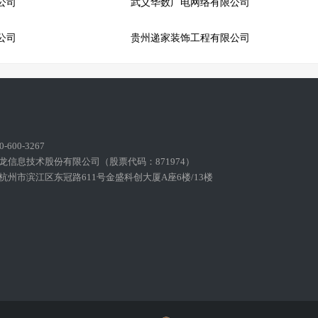
公司
武义华数广电网络有限公司
公司
贵州递家装饰工程有限公司
600-3267
龙信息技术股份有限公司（股票代码：871974）
州市滨江区东冠路611号金盛科创大厦A座6楼/13楼