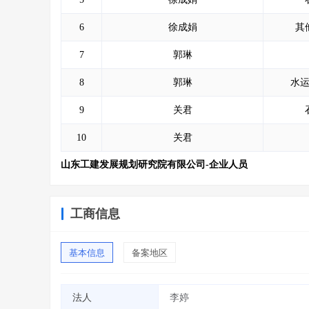
6
徐成娟
其
7
郭琳
8
郭琳
水
9
关君
10
关君
山东工建发展规划研究院有限公司-企业人员
工商信息
基本信息
备案地区
法人
李婷