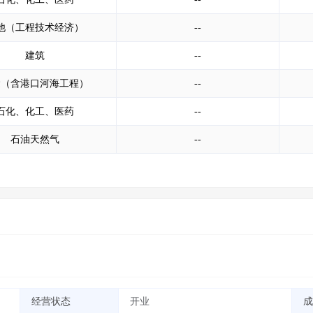
他（工程技术经济）
--
建筑
--
运（含港口河海工程）
--
石化、化工、医药
--
石油天然气
--
经营状态
开业
成