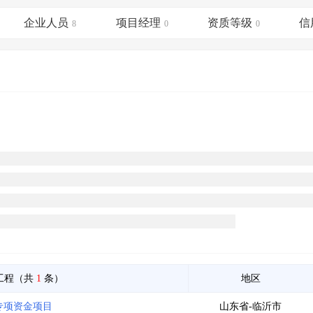
土地交易
>
省市重点项目
>
业主专查
>
项目商机
>
企业人员
项目经理
资质等级
信
拟建项目审批
8
>
专项债项目
0
>
0
土地交易
>
省市重点项目
>
工程（共
1
条）
地区
能专项资金项目
山东省-临沂市