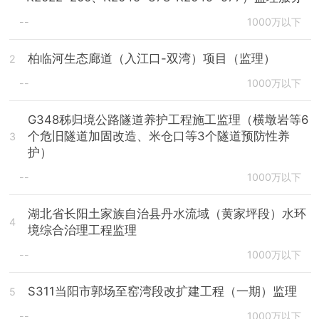
--
1000万以下
柏临河生态廊道（入江口-双湾）项目（监理）
2
--
1000万以下
G348秭归境公路隧道养护工程施工监理（横墩岩等6
个危旧隧道加固改造、米仓口等3个隧道预防性养
3
护）
--
1000万以下
湖北省长阳土家族自治县丹水流域（黄家坪段）水环
4
境综合治理工程监理
--
1000万以下
S311当阳市郭场至窑湾段改扩建工程（一期）监理
5
--
1000万以下