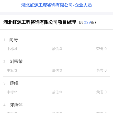
湖北虹源工程咨询有限公司
-
企业人员
湖北虹源工程咨询有限公司项目经理
229
(共
条 )
向涛
1
中标:4
诚信:0
荣誉:0
刘宗荣
2
中标:3
诚信:0
荣誉:0
薛维
3
中标:2
诚信:0
荣誉:0
郑燕萍
4