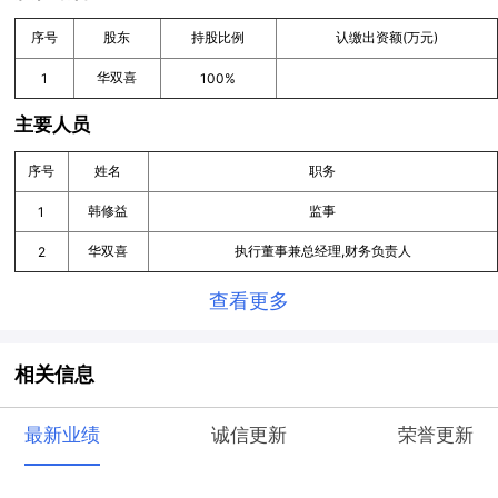
序号
股东
持股比例
认缴出资额(万元)
华双喜
1
100%
主要人员
序号
姓名
职务
韩修益
监事
1
华双喜
执行董事兼总经理,财务负责人
2
查看更多
相关信息
最新业绩
诚信更新
荣誉更新