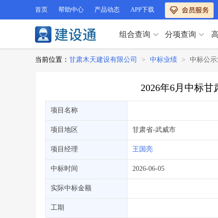
首页
帮助中心
产品动态
APP下载
组合查询
分项查询
分项查询（VIP）
当前位置：
甘肃木天建设有限公司
>
中标业绩
>
中标公示
查企业
>
查业绩
>
分项查询（VIP）
查资质
>
查人员
>
2026年6月中
查荣誉
>
查诚信
>
查企业
>
查业绩
>
项目经理
>
信用评价
>
项目名称
查资质
>
查人员
>
招标信息
>
组合查询
>
查荣誉
>
查诚信
>
项目地区
甘肃省
-武威市
项目经理
>
信用评价
>
项目经理
王国亮
招标信息
>
组合查询
>
行业 / 地区专查
中标时间
2026-06-05
四库专查
>
公路库专查
>
行业 / 地区专查
实际中标金额
省库业绩查询
>
水利库专查
>
组合查询-广州
>
业绩专查-广州
>
四库专查
工期
>
公路库专查
>