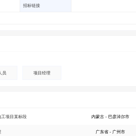
土地交易
>
省市重点项目
>
业主专查
>
项目商机
>
招标链接
拟建项目审批
>
专项债项目
>
土地交易
>
省市重点项目
>
人员
项目经理
施工项目某标段
内蒙古
- 巴彦淖尔市
程
广东省
- 广州市