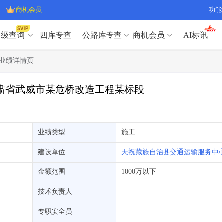
商机会员
功能
高级查询
四库专查
公路库专查
商机会员
AI标讯
高级查询（SVIP）
A
业绩详情页
开标记录
>
项目经理带业绩荣誉证书
>
高级查询（SVIP）
A
项目参数
>
项目经理投标记录
>
标甘肃省武威市某危桥改造工程某标段
下浮率
>
技术负责人/专职安全员C证
>
开标记录
>
项目经理带业绩荣誉证书
>
查业主
>
项目分类筛选
>
项目参数
>
项目经理投标记录
>
宏观经济
>
建企舆情
>
下浮率
>
技术负责人/专职安全员C证
>
业绩类型
施工
政策规划
>
招投标规则
>
查业主
>
项目分类筛选
>
A
建设单位
天祝藏族自治县交通运输服务中
宏观经济
>
建企舆情
>
政策规划
>
招投标规则
>
A
金额范围
1000万以下
商机会员
技术负责人
业主专查
>
项目商机
>
商机会员
拟建项目审批
>
专项债项目
>
专职安全员