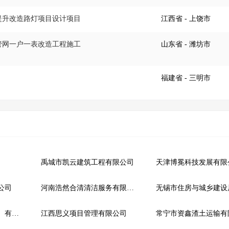
施提升改造路灯项目设计项目
江西省
- 上饶市
水管网一户一表改造工程施工
山东省
- 潍坊市
福建省
- 三明市
禹城市凯云建筑工程有限公司
天津博冕科技发展有限
公司
河南浩然合清清洁服务有限公司
无锡市住房与城乡建设
内蒙古盛安建设（集团）有限公司
江西思义项目管理有限公司
常宁市资鑫渣土运输有