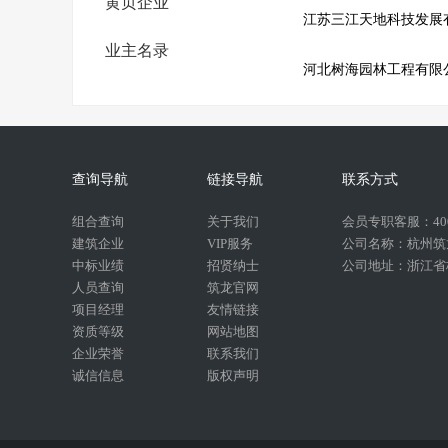
黄页企业
业主名录
河北树海园林工程有限
查询导航
链接导航
联系方式
组合查询
关于我们
会员专职客服：400-
建筑企业
VIP服务
公司名称：杭州筑
中标业绩
招贤纳士
公司地址：浙江省杭
人员查询
筑龙官网
项目经理
友情链接
资质等级
网站地图
企业荣誉
联系我们
诚信信息
版权声明