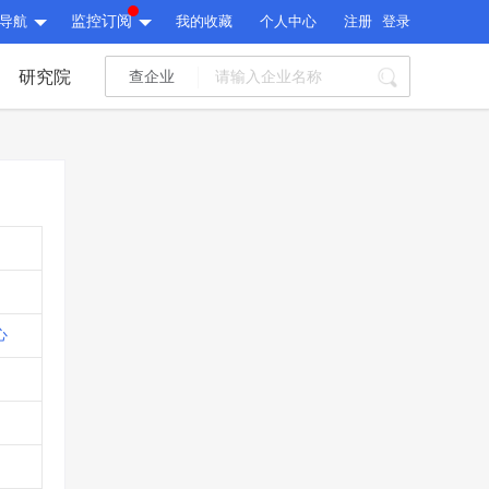
导航
监控订阅
我的收藏
个人中心
注册
登录
研究院
查企业
I标讯
标讯精选
>
智能订阅
>
I标讯
标讯精选
>
智能订阅
>
建设通大数据研究院
研究报告
>
文章
>
建设通大数据研究院
PI接口
>
市场经营AI云平台
>
心
研究报告
>
文章
>
PI接口
>
市场经营AI云平台
>
其他服务
会员服务
>
数据导出服务
>
其他服务
人脉服务
>
APP下载
>