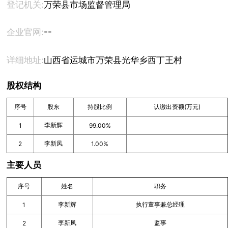
登记机关:
万荣县市场监督管理局
--
企业官网:
详细地址:
山西省运城市万荣县光华乡西丁王村
股权结构
序号
股东
持股比例
认缴出资额(万元)
李新辉
1
99.00%
李新凤
2
1.00%
主要人员
序号
姓名
职务
李新辉
执行董事兼总经理
1
李新凤
监事
2