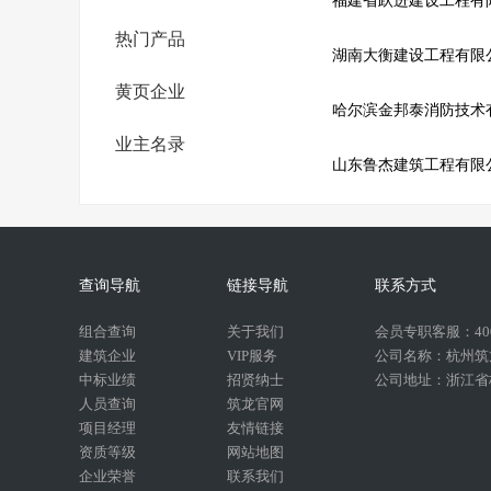
福建省跃进建设工程有
热门产品
湖南大衡建设工程有限
黄页企业
哈尔滨金邦泰消防技术
业主名录
山东鲁杰建筑工程有限
查询导航
链接导航
联系方式
组合查询
关于我们
会员专职客服：400-
建筑企业
VIP服务
公司名称：杭州筑
中标业绩
招贤纳士
公司地址：浙江省杭
人员查询
筑龙官网
项目经理
友情链接
资质等级
网站地图
企业荣誉
联系我们