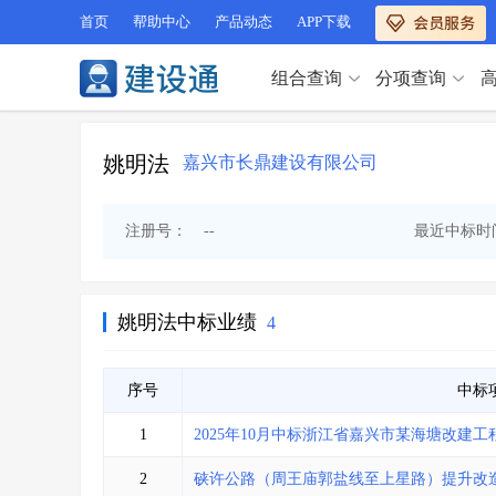
首页
帮助中心
产品动态
APP下载
组合查询
分项查询
分项查询（VIP）
查企业
>
查业绩
>
姚明法
嘉兴市长鼎建设有限公司
分项查询（VIP）
查资质
>
查人员
>
查荣誉
>
查诚信
>
查企业
>
查业绩
>
注册号：
--
最近中标时
项目经理
>
信用评价
>
查资质
>
查人员
>
招标信息
>
组合查询
>
查荣誉
>
查诚信
>
项目经理
>
信用评价
>
姚明法中标业绩
4
招标信息
>
组合查询
>
行业 / 地区专查
序号
中标
四库专查
>
公路库专查
>
行业 / 地区专查
1
2025年10月中标浙江省嘉兴市某海塘改建工
省库业绩查询
>
水利库专查
>
组合查询-广州
>
业绩专查-广州
>
四库专查
>
公路库专查
>
2
硖许公路（周王庙郭盐线至上星路）提升改