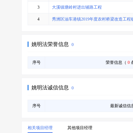
省库业绩查询
>
水利库专查
>
3
大溪镇塘岭村进出辅路工程
组合查询-广州
>
业绩专查-广州
>
4
秀洲区油车港镇2019年度农村桥梁改造工程
姚明法荣誉信息
0
序号
荣誉信息（
0
姚明法诚信信息
0
序号
最新诚信信
相关项目经理
其他项目经理