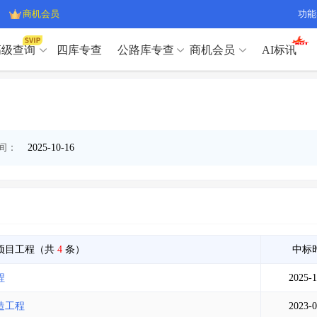
商机会员
功能
高级查询
四库专查
公路库专查
商机会员
AI标讯
高级查询（SVIP）
A
开标记录
>
项目经理带业绩荣誉证书
>
高级查询（SVIP）
A
项目参数
>
项目经理投标记录
>
下浮率
>
技术负责人/专职安全员C证
>
开标记录
>
项目经理带业绩荣誉证书
>
间：
2025-10-16
查业主
>
项目分类筛选
>
项目参数
>
项目经理投标记录
>
宏观经济
>
建企舆情
>
下浮率
>
技术负责人/专职安全员C证
>
政策规划
>
招投标规则
>
查业主
>
项目分类筛选
>
A
宏观经济
>
建企舆情
>
政策规划
>
招投标规则
>
A
商机会员
项目工程（共
4
条）
中标
程
2025-1
业主专查
>
项目商机
>
商机会员
拟建项目审批
>
专项债项目
>
造工程
2023-0