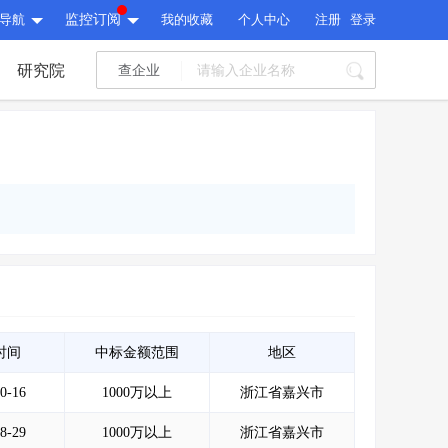
导航
监控订阅
我的收藏
个人中心
注册
登录
研究院
查企业
I标讯
标讯精选
>
智能订阅
>
I标讯
标讯精选
>
智能订阅
>
建设通大数据研究院
研究报告
>
文章
>
建设通大数据研究院
PI接口
>
市场经营AI云平台
>
研究报告
>
文章
>
PI接口
>
市场经营AI云平台
>
其他服务
时间
中标金额范围
地区
0-16
1000万以上
浙江省嘉兴市
会员服务
>
数据导出服务
>
其他服务
人脉服务
>
APP下载
>
8-29
1000万以上
浙江省嘉兴市