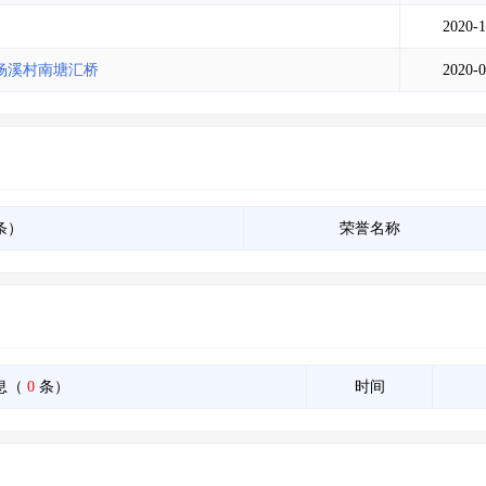
土地交易
>
省市重点项目
>
业主专查
>
项目商机
>
2020-1
拟建项目审批
>
专项债项目
>
土地交易
>
省市重点项目
>
杨溪村南塘汇桥
2020-0
条）
荣誉名称
息（
0
条）
时间