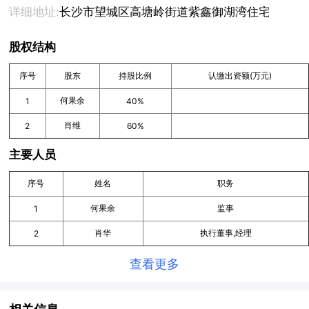
详细地址:
长沙市望城区高塘岭街道紫鑫御湖湾住宅小区7、8
股权结构
序号
股东
持股比例
认缴出资额(万元)
何果余
1
40%
肖维
2
60%
主要人员
序号
姓名
职务
何果余
监事
1
肖华
执行董事,经理
2
查看更多