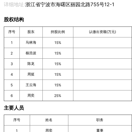
详细地址:
浙江省宁波市海曙区丽园北路755号12-1
股权结构
序号
股东
持股比例
认缴出资额(万元)
马林海
1
15%
杨浩波
2
15%
陈龙
3
15%
周挺
4
15%
王云海
5
15%
周奕
6
25%
主要人员
序号
姓名
职务
周奕
董事
1