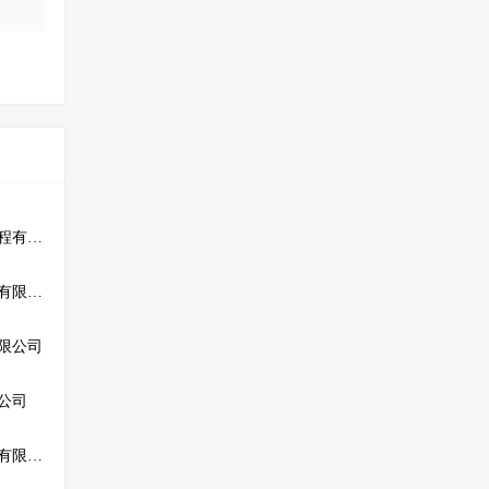
玉门市康润建筑安装工程有限公司
杭州万载市政园林工程有限公司
限公司
公司
深圳骏鹏兄弟建设工程有限公司