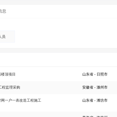
信息
人员
面楼顶项目
山东省
- 日照市
电工程监理采购
安徽省
- 滁州市
水管网一户一表改造工程施工
山东省
- 潍坊市