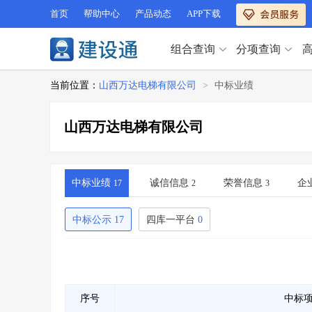
首页
帮助中心
产品动态
APP下载
组合查询
分项查询
分项查询（VIP）
当前位置：
山西万达电梯有限公司
>
中标业绩
查企业
>
查业绩
>
分项查询（VIP）
查资质
>
查人员
>
山西万达电梯有限公司
查荣誉
>
查诚信
>
查企业
>
查业绩
>
项目经理
>
信用评价
>
查资质
>
查人员
>
招标信息
>
组合查询
>
查荣誉
>
查诚信
>
中标业绩
诚信信息
荣誉信息
企
17
2
3
项目经理
>
信用评价
>
招标信息
>
组合查询
>
中标公示
17
四库一平台
0
行业 / 地区专查
四库专查
>
公路库专查
>
行业 / 地区专查
省库业绩查询
>
水利库专查
>
组合查询-广州
>
业绩专查-广州
>
四库专查
>
公路库专查
>
序号
中标