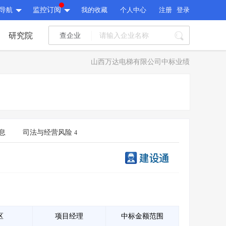
导航
监控订阅
我的收藏
个人中心
注册
登录
研究院
查企业
I标讯
山西万达电梯有限公司中标业绩
标讯精选
>
智能订阅
>
I标讯
标讯精选
>
智能订阅
>
建设通大数据研究院
研究报告
>
文章
>
息
司法与经营风险
4
建设通大数据研究院
PI接口
>
市场经营AI云平台
>
研究报告
>
文章
>
PI接口
>
市场经营AI云平台
>
其他服务
会员服务
>
数据导出服务
>
其他服务
人脉服务
>
APP下载
>
区
项目经理
中标金额范围