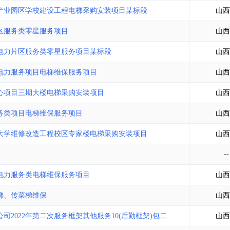
土地交易
>
省市重点项目
>
业主专查
>
项目商机
>
产业园区学校建设工程电梯采购安装项目某标段
山西
拟建项目审批
>
专项债项目
>
区服务类零星服务项目
山西
土地交易
>
省市重点项目
>
电力片区服务类零星服务项目某标段
山西
电力服务项目电梯维保服务项目
山西
心项目三期大楼电梯采购安装项目
山西
务类项目电梯维保服务项目
山西
大学维修改造工程校区专家楼电梯采购安装项目
山西
--
电力服务类电梯维保服务项目
山西
梯、传菜梯维保
山西
2022年第二次服务框架其他服务10(后勤框架)包二
山西