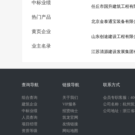
中标业绩
任丘市国升建筑工程有
热门产品
北京金泰通宝装备有限
黄页企业
山东创途建设工程有限
业主名录
江苏清源建设发展集团
查询导航
链接导航
联系方式
组合查询
关于我们
会员专职客服：400-
建筑企业
VIP服务
公司名称：杭州筑
中标业绩
招贤纳士
公司地址：浙江省杭
人员查询
筑龙官网
项目经理
友情链接
资质等级
网站地图