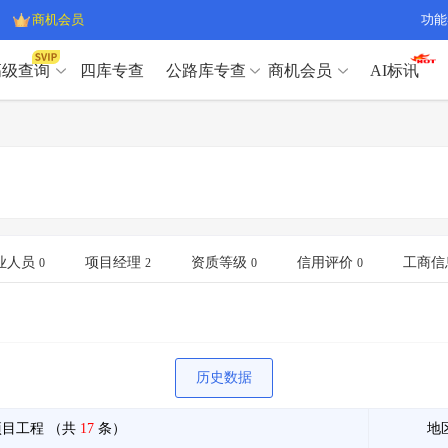
商机会员
功能
高级查询
四库专查
公路库专查
商机会员
AI标讯
高级查询（SVIP）
A
开标记录
>
项目经理带业绩荣誉证书
>
高级查询（SVIP）
A
项目参数
>
项目经理投标记录
>
下浮率
>
技术负责人/专职安全员C证
>
开标记录
>
项目经理带业绩荣誉证书
>
查业主
>
项目分类筛选
>
项目参数
>
项目经理投标记录
>
宏观经济
>
建企舆情
>
下浮率
>
技术负责人/专职安全员C证
>
业人员
项目经理
资质等级
信用评价
工商信
0
2
0
0
政策规划
>
招投标规则
>
查业主
>
项目分类筛选
>
A
宏观经济
>
建企舆情
>
政策规划
>
招投标规则
>
A
商机会员
历史数据
业主专查
>
项目商机
>
商机会员
拟建项目审批
>
专项债项目
>
项目工程
（共
17
条）
地