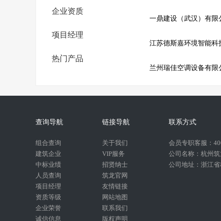
企业资质
一鼎建设（武汉）有限
项目经理
江苏德斯嘉环境智能科
热门产品
兰州瑞佳空调设备有限
查询导航
链接导航
联系方式
组合查询
关于我们
会员专职客服：400-
建筑企业
VIP服务
公司名称：杭州筑
中标业绩
招贤纳士
公司地址：浙江省杭
人员查询
筑龙官网
项目经理
友情链接
资质等级
网站地图
企业荣誉
联系我们
诚信信息
版权声明