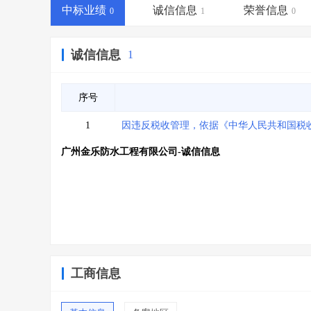
省库业绩查询
>
水利库专查
>
中标业绩
诚信信息
荣誉信息
0
1
0
组合查询-广州
>
业绩专查-广州
>
诚信信息
1
序号
1
因违反税收管理，依据《中华人民共和国税收征收
广州金乐防水工程有限公司-诚信信息
工商信息