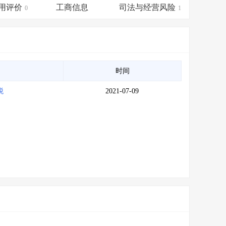
会员服务
>
数据导出服务
>
用评价
工商信息
司法与经营风险
0
1
人脉服务
>
APP下载
>
时间
税
2021-07-09