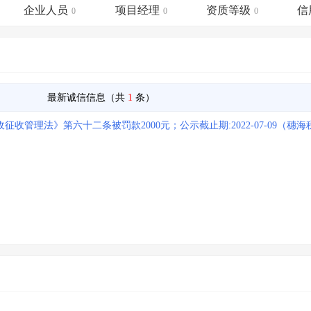
土地交易
>
省市重点项目
>
业主专查
>
项目商机
>
企业人员
项目经理
资质等级
信
0
0
0
拟建项目审批
>
专项债项目
>
土地交易
>
省市重点项目
>
最新诚信信息（共
1
条）
管理法》第六十二条被罚款2000元；公示截止期:2022-07-09（穗海