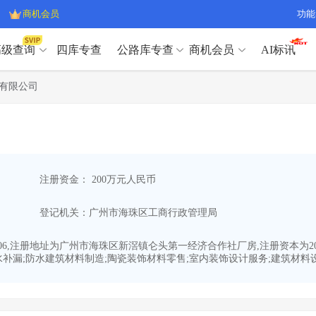
商机会员
功能
高级查询
四库专查
公路库专查
商机会员
AI标讯
高级查询（SVIP）
A
有限公司
开标记录
>
项目经理带业绩荣誉证书
>
高级查询（SVIP）
A
项目参数
>
项目经理投标记录
>
下浮率
>
技术负责人/专职安全员C证
>
开标记录
>
项目经理带业绩荣誉证书
>
查业主
>
项目分类筛选
>
项目参数
>
项目经理投标记录
>
宏观经济
>
建企舆情
>
注册资金： 200万元人民币
下浮率
>
技术负责人/专职安全员C证
>
政策规划
>
招投标规则
>
查业主
>
项目分类筛选
>
A
登记机关：广州市海珠区工商行政管理局
宏观经济
>
建企舆情
>
政策规划
>
招投标规则
>
A
商机会员
1-06,注册地址为广州市海珠区新滘镇仑头第一经济合作社厂房,注册资本为
补漏;防水建筑材料制造;陶瓷装饰材料零售;室内装饰设计服务;建筑材料设计
业主专查
>
项目商机
>
商机会员
拟建项目审批
>
专项债项目
>