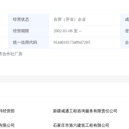
经营状态
在营（开业）企业
成
经营期限
2002-01-06 至 --
登
统一信用代码
91440101734894728T
企
济合作社厂房
料经营部
新疆咸通工程咨询服务有限责任公司
有限公司
石家庄市第六建筑工程有限公司