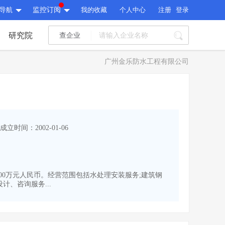
导航
监控订阅
我的收藏
个人中心
注册
登录
研究院
查企业
I标讯
广州金乐防水工程有限公司
标讯精选
>
智能订阅
>
I标讯
标讯精选
>
智能订阅
>
建设通大数据研究院
成立时间：2002-01-06
研究报告
>
文章
>
建设通大数据研究院
PI接口
>
市场经营AI云平台
>
研究报告
>
文章
>
PI接口
>
市场经营AI云平台
>
200万元人民币。经营范围包括水处理安装服务;建筑钢
其他服务
、咨询服务...
会员服务
>
数据导出服务
>
其他服务
人脉服务
>
APP下载
>