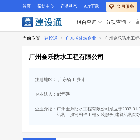
首页
帮助中心
产品动态
APP下载
组合查询
分项查询
分项查询（VIP）
当前位置：
建设通
>
广东省建筑企业
>
广州金乐防水工程
查企业
>
查业绩
>
分项查询（VIP）
查资质
>
查人员
>
广州金乐防水工程有限公司
查荣誉
>
查诚信
>
查企业
>
查业绩
>
项目经理
>
信用评价
>
查资质
>
查人员
>
招标信息
>
组合查询
>
注册地区： 广东省-广州市
查荣誉
>
查诚信
>
项目经理
>
信用评价
>
企业法人：郝怀远
招标信息
>
组合查询
>
行业 / 地区专查
企业介绍：
广州金乐防水工程有限公司成立于2002-0
结构、预制构件工程安装服务;建筑结构防水
四库专查
>
公路库专查
>
行业 / 地区专查
省库业绩查询
>
水利库专查
>
组合查询-广州
>
业绩专查-广州
>
四库专查
>
公路库专查
>