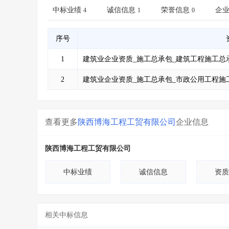
省库业绩查询
>
水利库专查
>
中标业绩
诚信信息
荣誉信息
企
4
1
0
组合查询-广州
>
业绩专查-广州
>
序号
1
建筑业企业资质_施工总承包_建筑工程施工总
2
建筑业企业资质_施工总承包_市政公用工程施
查看更多
陕西博海工程工贸有限公司
企业信息
陕西博海工程工贸有限公司
中标业绩
诚信信息
资质
相关中标信息