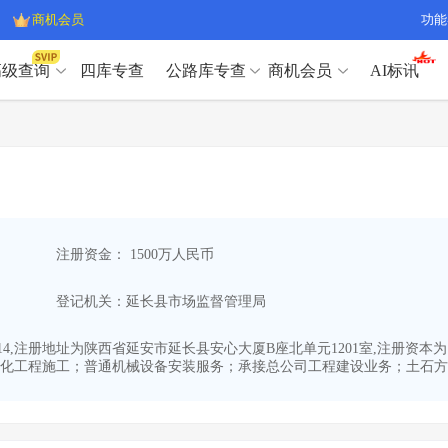
商机会员
功能
高级查询
四库专查
公路库专查
商机会员
AI标讯
高级查询（SVIP）
A
开标记录
>
项目经理带业绩荣誉证书
>
高级查询（SVIP）
A
项目参数
>
项目经理投标记录
>
下浮率
>
技术负责人/专职安全员C证
>
开标记录
>
项目经理带业绩荣誉证书
>
查业主
>
项目分类筛选
>
项目参数
>
项目经理投标记录
>
宏观经济
>
建企舆情
>
注册资金： 1500万人民币
下浮率
>
技术负责人/专职安全员C证
>
政策规划
>
招投标规则
>
查业主
>
项目分类筛选
>
A
登记机关：延长县市场监督管理局
宏观经济
>
建企舆情
>
政策规划
>
招投标规则
>
A
商机会员
1-14,注册地址为陕西省延安市延长县安心大厦B座北单元1201室,注册资
化工程施工；普通机械设备安装服务；承接总公司工程建设业务；土石方工
业主专查
>
项目商机
>
商机会员
拟建项目审批
>
专项债项目
>