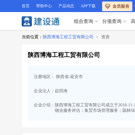
首页
帮助中心
产品动态
APP下载
组合查询
分项查询
分项查询（VIP）
当前位置：
陕西博海工程工贸有限公司
>
资质
查企业
>
查业绩
>
分项查询（VIP）
查资质
>
查人员
>
陕西博海工程工贸有限公司
查荣誉
>
查诚信
>
查企业
>
查业绩
>
项目经理
>
信用评价
>
查资质
>
查人员
>
招标信息
>
组合查询
>
注册地区： 陕西省-延安市
查荣誉
>
查诚信
>
项目经理
>
信用评价
>
企业法人：赵四海
招标信息
>
组合查询
>
行业 / 地区专查
企业介绍：
陕西博海工程工贸有限公司成立于2018-1
物业服务评估；集贸市场管理服务；园林绿
四库专查
>
公路库专查
>
行业 / 地区专查
省库业绩查询
>
水利库专查
>
组合查询-广州
>
业绩专查-广州
>
四库专查
>
公路库专查
>