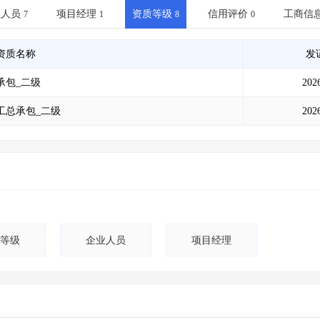
土地交易
>
省市重点项目
>
业主专查
>
项目商机
>
业人员
项目经理
资质等级
信用评价
工商信
7
1
8
0
拟建项目审批
>
专项债项目
>
土地交易
>
省市重点项目
>
资质名称
发
承包_二级
202
工总承包_二级
202
等级
企业人员
项目经理