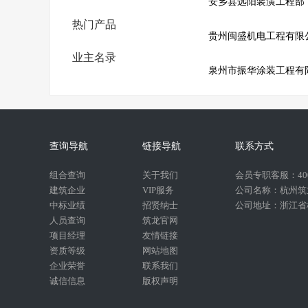
安乡县远阳装潢工程部
热门产品
贵州闽盛机电工程有限
业主名录
泉州市振华涂装工程有
查询导航
链接导航
联系方式
组合查询
关于我们
会员专职客服：400-
建筑企业
VIP服务
公司名称：杭州筑
中标业绩
招贤纳士
公司地址：浙江省杭
人员查询
筑龙官网
项目经理
友情链接
资质等级
网站地图
企业荣誉
联系我们
诚信信息
版权声明