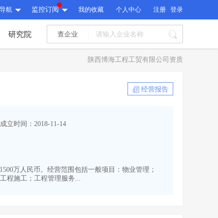
导航
监控订阅
我的收藏
个人中心
注册
登录
研究院
查企业
I标讯
陕西博海工程工贸有限公司资质
标讯精选
>
智能订阅
>
I标讯
经营报告
标讯精选
>
智能订阅
>
建设通大数据研究院
成立时间：2018-11-14
研究报告
>
文章
>
建设通大数据研究院
PI接口
>
市场经营AI云平台
>
研究报告
>
文章
>
PI接口
>
市场经营AI云平台
>
本为1500万人民币。经营范围包括一般项目：物业管理；
其他服务
程施工；工程管理服务...
会员服务
>
数据导出服务
>
其他服务
人脉服务
>
APP下载
>