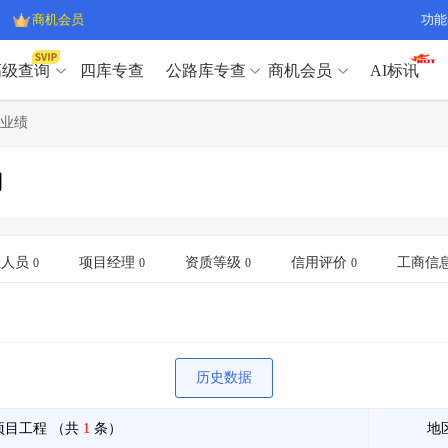
商机会员
功能
高级查询
四库专查
公路库专查
商机会员
AI标讯
高级查询（SVIP）
A
业绩
开标记录
>
项目经理带业绩荣誉证书
>
高级查询（SVIP）
A
项目参数
>
项目经理投标记录
>
司
下浮率
>
技术负责人/专职安全员C证
>
开标记录
>
项目经理带业绩荣誉证书
>
查业主
>
项目分类筛选
>
项目参数
>
项目经理投标记录
>
宏观经济
>
建企舆情
>
下浮率
>
技术负责人/专职安全员C证
>
业人员
项目经理
资质等级
信用评价
工商信
0
0
0
0
政策规划
>
招投标规则
>
查业主
>
项目分类筛选
>
A
宏观经济
>
建企舆情
>
政策规划
>
招投标规则
>
A
商机会员
历史数据
业主专查
>
项目商机
>
商机会员
拟建项目审批
>
专项债项目
>
项目工程
（共
1
条）
地