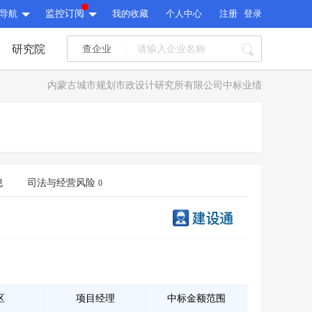
导航
监控订阅
我的收藏
个人中心
注册
登录
研究院
查企业
I标讯
内蒙古城市规划市政设计研究所有限公司中标业绩
标讯精选
>
智能订阅
>
I标讯
标讯精选
>
智能订阅
>
建设通大数据研究院
研究报告
>
文章
>
息
司法与经营风险
0
建设通大数据研究院
PI接口
>
市场经营AI云平台
>
研究报告
>
文章
>
PI接口
>
市场经营AI云平台
>
其他服务
会员服务
>
数据导出服务
>
其他服务
人脉服务
>
APP下载
>
区
项目经理
中标金额范围