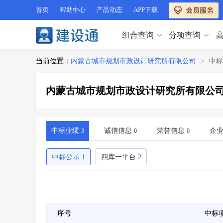
首页
帮助中心
产品动态
APP下载
组合查询
分项查询
分项查询（VIP）
当前位置：
内蒙古城市规划市政设计研究所有限公司
>
中标
查企业
>
查业绩
>
分项查询（VIP）
查资质
>
查人员
>
内蒙古城市规划市政设计研究所有限公
查荣誉
>
查诚信
>
查企业
>
查业绩
>
项目经理
>
信用评价
>
查资质
>
查人员
>
招标信息
>
组合查询
>
查荣誉
>
查诚信
>
中标业绩
诚信信息
荣誉信息
企
3
0
0
项目经理
>
信用评价
>
招标信息
>
组合查询
>
中标公示
1
四库一平台
2
行业 / 地区专查
四库专查
>
公路库专查
>
行业 / 地区专查
省库业绩查询
>
水利库专查
>
组合查询-广州
>
业绩专查-广州
>
四库专查
>
公路库专查
>
序号
中标