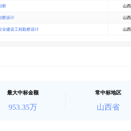
土地交易
>
省市重点项目
>
业主专查
>
项目商机
>
勘察
山西
拟建项目审批
>
专项债项目
>
勘察设计
山西
土地交易
>
省市重点项目
>
安全建设工程勘察设计
山西
最大中标金额
常中标地区
953.35万
山西省