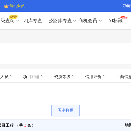
商机会员
功能
高级查询
四库专查
公路库专查
商机会员
AI标讯
高级查询（SVIP）
A
开标记录
>
项目经理带业绩荣誉证书
>
高级查询（SVIP）
A
项目参数
>
项目经理投标记录
>
下浮率
>
技术负责人/专职安全员C证
>
开标记录
>
项目经理带业绩荣誉证书
>
查业主
>
项目分类筛选
>
项目参数
>
项目经理投标记录
>
宏观经济
>
建企舆情
>
下浮率
>
技术负责人/专职安全员C证
>
业人员
项目经理
资质等级
信用评价
工商信
0
0
0
0
政策规划
>
招投标规则
>
查业主
>
项目分类筛选
>
A
宏观经济
>
建企舆情
>
政策规划
>
招投标规则
>
A
商机会员
历史数据
业主专查
>
项目商机
>
商机会员
拟建项目审批
>
专项债项目
>
项目工程
（共
3
条）
地