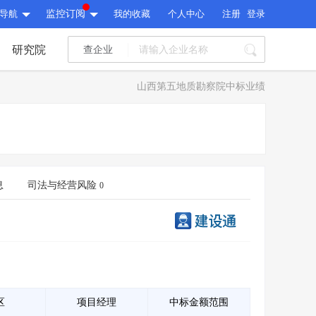
导航
监控订阅
我的收藏
个人中心
注册
登录
研究院
查企业
I标讯
山西第五地质勘察院中标业绩
标讯精选
>
智能订阅
>
I标讯
标讯精选
>
智能订阅
>
建设通大数据研究院
研究报告
>
文章
>
息
司法与经营风险
0
建设通大数据研究院
PI接口
>
市场经营AI云平台
>
研究报告
>
文章
>
PI接口
>
市场经营AI云平台
>
其他服务
会员服务
>
数据导出服务
>
其他服务
人脉服务
>
APP下载
>
区
项目经理
中标金额范围