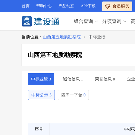
首页
帮助中心
产品动态
APP下载
组合查询
分项查询
分项查询（VIP）
当前位置：
山西第五地质勘察院
>
中标业绩
查企业
>
查业绩
>
分项查询（VIP）
查资质
>
查人员
>
山西第五地质勘察院
查荣誉
>
查诚信
>
查企业
>
查业绩
>
项目经理
>
信用评价
>
查资质
>
查人员
>
招标信息
>
组合查询
>
查荣誉
>
查诚信
>
中标业绩
诚信信息
荣誉信息
企
3
1
0
项目经理
>
信用评价
>
招标信息
>
组合查询
>
中标公示
3
四库一平台
0
行业 / 地区专查
四库专查
>
公路库专查
>
行业 / 地区专查
省库业绩查询
>
水利库专查
>
组合查询-广州
>
业绩专查-广州
>
四库专查
>
公路库专查
>
序号
中标