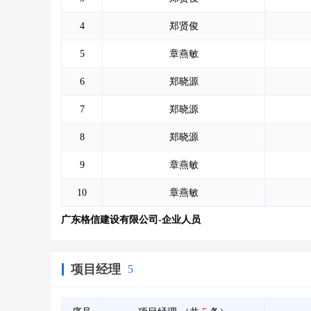
4
郑贤俊
5
章燕敏
6
郑晓源
7
郑晓源
8
郑晓源
9
章燕敏
10
章燕敏
广东格信建设有限公司-企业人员
项目经理
5