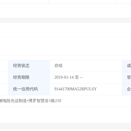
经营状态
存续
成
经营期限
2019-01-14 至 --
登
统一信用代码
91441700MA52RPUL6Y
企
地段光达制造•博罗智慧谷1栋210