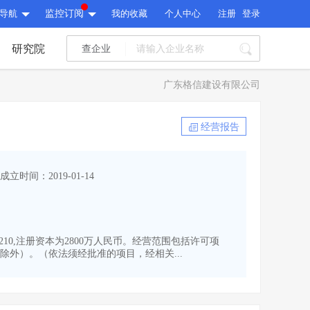
导航
监控订阅
我的收藏
个人中心
注册
登录
研究院
查企业
I标讯
广东格信建设有限公司
标讯精选
>
智能订阅
>
I标讯
经营报告
标讯精选
>
智能订阅
>
建设通大数据研究院
成立时间：2019-01-14
研究报告
>
文章
>
建设通大数据研究院
PI接口
>
市场经营AI云平台
>
研究报告
>
文章
>
PI接口
>
市场经营AI云平台
>
210,注册资本为2800万人民币。经营范围包括许可项
其他服务
外）。（依法须经批准的项目，经相关...
会员服务
>
数据导出服务
>
其他服务
人脉服务
>
APP下载
>