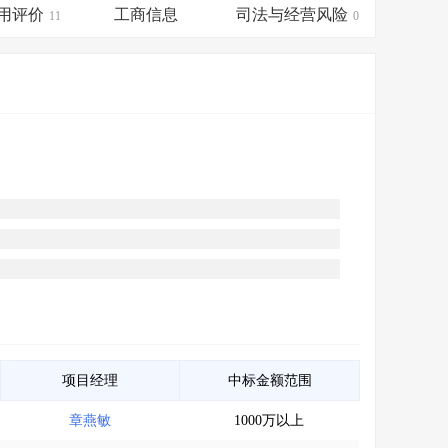
会员服务
>
数据导出服务
>
用评价
工商信息
司法与经营风险
11
0
人脉服务
>
APP下载
>
项目经理
中标金额范围
章燕敏
1000万以上