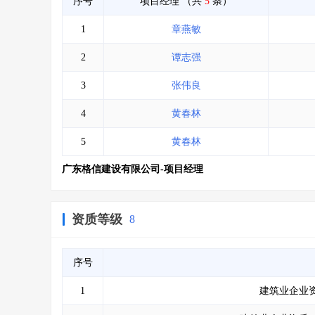
序号
项目经理
（共
5
条）
1
章燕敏
2
谭志强
3
张伟良
4
黄春林
5
黄春林
广东格信建设有限公司-项目经理
资质等级
8
序号
1
建筑业企业资