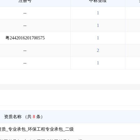
注册号
中标业绩
--
1
--
1
粤2442016201700575
1
--
2
--
1
资质名称
（共
8
条）
质_专业承包_环保工程专业承包_二级