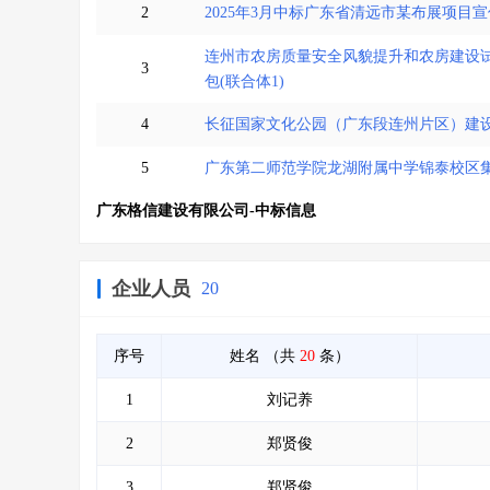
2
2025年3月中标广东省清远市某布展项目
连州市农房质量安全风貌提升和农房建设
3
包(联合体1)
4
长征国家文化公园（广东段连州片区）建设
5
广东第二师范学院龙湖附属中学锦泰校区
广东格信建设有限公司-中标信息
企业人员
20
序号
姓名
（共
20
条）
1
刘记养
2
郑贤俊
3
郑贤俊