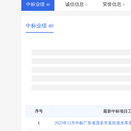
省库业绩查询
>
水利库专查
>
中标业绩
诚信信息
荣誉信息
40
0
0
组合查询-广州
>
业绩专查-广州
>
中标业绩 40
序号
最新中标项目
1
2025年12月中标广东省茂名市某街道水