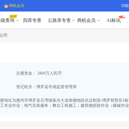
商机会员
功能
高级查询
四库专查
公路库专查
商机会员
AI标讯
高级查询（SVIP）
A
公司
开标记录
>
项目经理带业绩荣誉证书
>
高级查询（SVIP）
A
项目参数
>
项目经理投标记录
>
下浮率
>
技术负责人/专职安全员C证
>
开标记录
>
项目经理带业绩荣誉证书
>
查业主
>
项目分类筛选
>
项目参数
>
项目经理投标记录
>
宏观经济
>
建企舆情
>
注册资金： 2800万人民币
下浮率
>
技术负责人/专职安全员C证
>
政策规划
>
招投标规则
>
查业主
>
项目分类筛选
>
A
登记机关：博罗县市场监督管理局
宏观经济
>
建企舆情
>
政策规划
>
招投标规则
>
A
商机会员
14,注册地址为惠州市博罗县石湾镇振兴大道南侧地段光达制造•博罗智慧谷1栋
工专业作业；电气安装服务；舞台工程施工；建筑物拆除作业（爆破作业除
业主专查
>
项目商机
>
商机会员
拟建项目审批
>
专项债项目
>