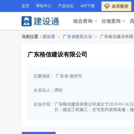
首页
帮助中心
产品动态
APP下载
组合查询
分项查询
分项查询（VIP）
当前位置：
建设通
>
广东省建筑企业
>
广东格信建设有限
查企业
>
查业绩
>
分项查询（VIP）
查资质
>
查人员
>
广东格信建设有限公司
查荣誉
>
查诚信
>
查企业
>
查业绩
>
项目经理
>
信用评价
>
查资质
>
查人员
>
招标信息
>
组合查询
>
注册地区： 广东省-惠州市
查荣誉
>
查诚信
>
项目经理
>
信用评价
>
企业法人：周钰
招标信息
>
组合查询
>
行业 / 地区专查
企业介绍：
广东格信建设有限公司成立于2019-01-
目：建设工程施工；住宅室内装饰装修；施
四库专查
>
公路库专查
>
行业 / 地区专查
省库业绩查询
>
水利库专查
>
组合查询-广州
>
业绩专查-广州
>
四库专查
>
公路库专查
>