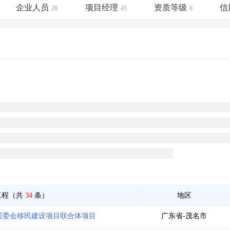
土地交易
>
省市重点项目
>
业主专查
>
项目商机
>
企业人员
项目经理
资质等级
信
28
45
8
拟建项目审批
>
专项债项目
>
土地交易
>
省市重点项目
>
工程（共
34
条）
地区
库居委会移民建设项目联合体项目
广东省-茂名市