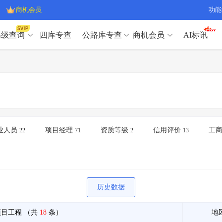
商机会员
功能
高级查询
四库专查
公路库专查
商机会员
AI标讯
高级查询（SVIP）
A
开标记录
>
项目经理带业绩荣誉证书
>
高级查询（SVIP）
A
项目参数
>
项目经理投标记录
>
下浮率
>
技术负责人/专职安全员C证
>
开标记录
>
项目经理带业绩荣誉证书
>
查业主
>
项目分类筛选
>
项目参数
>
项目经理投标记录
>
宏观经济
>
建企舆情
>
下浮率
>
技术负责人/专职安全员C证
>
业人员
项目经理
资质等级
信用评价
工
22
71
2
13
政策规划
>
招投标规则
>
查业主
>
项目分类筛选
>
A
宏观经济
>
建企舆情
>
政策规划
>
招投标规则
>
A
商机会员
历史数据
业主专查
>
项目商机
>
商机会员
拟建项目审批
>
专项债项目
>
项目工程
（共
18
条）
地