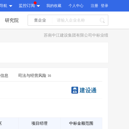
导航
监控订阅
我的收藏
个人中心
注册
登录
研究院
查企业
I标讯
苏南中江建设集团有限公司中标业绩
标讯精选
>
智能订阅
>
I标讯
标讯精选
>
智能订阅
>
建设通大数据研究院
研究报告
>
文章
>
商信息
司法与经营风险
16
建设通大数据研究院
PI接口
>
市场经营AI云平台
>
研究报告
>
文章
>
PI接口
>
市场经营AI云平台
>
其他服务
会员服务
>
数据导出服务
>
其他服务
人脉服务
>
APP下载
>
区
项目经理
中标金额范围