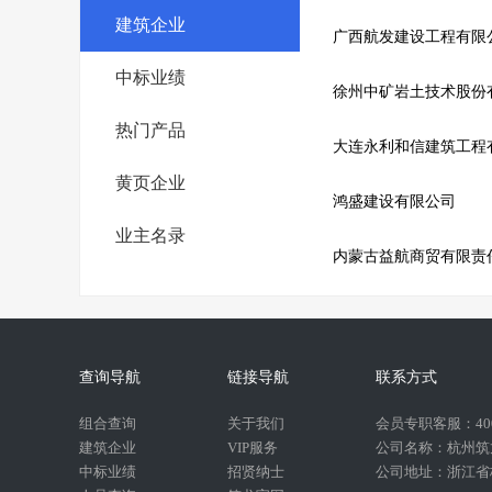
建筑企业
广西航发建设工程有限
中标业绩
徐州中矿岩土技术股份
热门产品
大连永利和信建筑工程
黄页企业
鸿盛建设有限公司
业主名录
内蒙古益航商贸有限责
查询导航
链接导航
联系方式
组合查询
关于我们
会员专职客服：400-
建筑企业
VIP服务
公司名称：杭州筑
中标业绩
招贤纳士
公司地址：浙江省杭