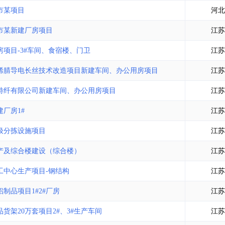
土地交易
>
省市重点项目
>
业主专查
>
项目商机
>
市某项目
河北
拟建项目审批
>
专项债项目
>
市某新建厂房项目
江苏
土地交易
>
省市重点项目
>
项目-3#车间、食宿楼、门卫
江苏
烯腈导电长丝技术改造项目新建车间、办公用房项目
江苏
特纤有限公司新建车间、办公用房项目
江苏
厂房1#
江苏
圾分拣设施项目
江苏
产及综合楼建设（综合楼）
江苏
工中心生产项目-钢结构
江苏
制品项目1#2#厂房
江苏
架20万套项目2#、3#生产车间
江苏