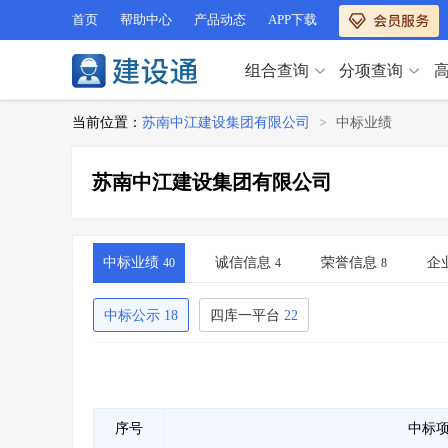
首页
帮助中心
产品动态
APP下载
组合查询
分项查询
分项查询（VIP）
当前位置：
苏南中江建设集团有限公司
>
中标业绩
查企业
>
查业绩
>
分项查询（VIP）
查资质
>
查人员
>
苏南中江建设集团有限公司
查荣誉
>
查诚信
>
查企业
>
查业绩
>
项目经理
>
信用评价
>
查资质
>
查人员
>
招标信息
>
组合查询
>
查荣誉
>
查诚信
>
中标业绩
诚信信息
荣誉信息
企
40
4
8
项目经理
>
信用评价
>
招标信息
>
组合查询
>
中标公示
18
四库一平台
22
行业 / 地区专查
四库专查
>
公路库专查
>
行业 / 地区专查
省库业绩查询
>
水利库专查
>
组合查询-广州
>
业绩专查-广州
>
四库专查
>
公路库专查
>
序号
中标