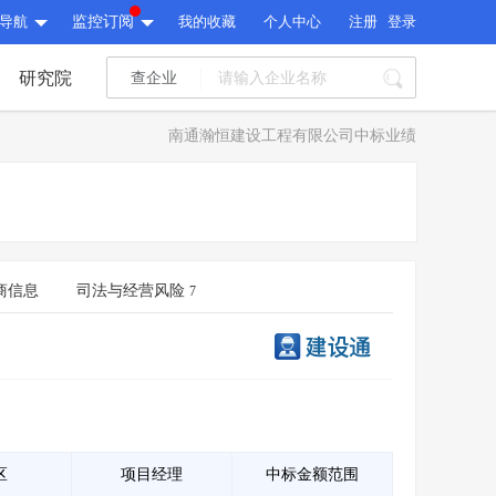
导航
监控订阅
我的收藏
个人中心
注册
登录
研究院
查企业
I标讯
南通瀚恒建设工程有限公司中标业绩
标讯精选
>
智能订阅
>
I标讯
标讯精选
>
智能订阅
>
建设通大数据研究院
研究报告
>
文章
>
商信息
司法与经营风险
7
建设通大数据研究院
PI接口
>
市场经营AI云平台
>
研究报告
>
文章
>
PI接口
>
市场经营AI云平台
>
其他服务
会员服务
>
数据导出服务
>
其他服务
人脉服务
>
APP下载
>
区
项目经理
中标金额范围