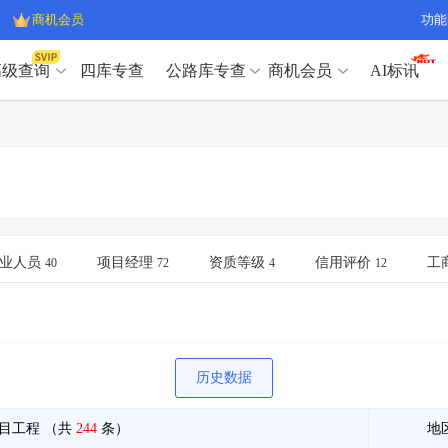
商机会员
功能
高级查询
四库专查
公路库专查
商机会员
AI标讯
高级查询（SVIP）
A
开标记录
>
项目经理带业绩荣誉证书
>
高级查询（SVIP）
A
项目参数
>
项目经理投标记录
>
下浮率
>
技术负责人/专职安全员C证
>
开标记录
>
项目经理带业绩荣誉证书
>
查业主
>
项目分类筛选
>
项目参数
>
项目经理投标记录
>
宏观经济
>
建企舆情
>
下浮率
>
技术负责人/专职安全员C证
>
业人员
项目经理
资质等级
信用评价
工
40
72
4
12
政策规划
>
招投标规则
>
查业主
>
项目分类筛选
>
A
宏观经济
>
建企舆情
>
政策规划
>
招投标规则
>
A
商机会员
历史数据
业主专查
>
项目商机
>
商机会员
拟建项目审批
>
专项债项目
>
目工程
（共
244
条）
地