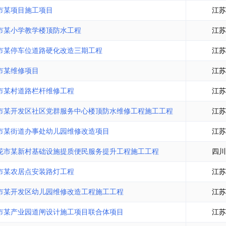
土地交易
>
省市重点项目
>
业主专查
>
项目商机
>
市某项目施工项目
江苏
拟建项目审批
>
专项债项目
>
市某小学教学楼顶防水工程
江苏
土地交易
>
省市重点项目
>
市某停车位道路硬化改造三期工程
江苏
市某维修项目
江苏
市某村道路栏杆维修工程
江苏
市某开发区社区党群服务中心楼顶防水维修工程施工工程
江苏
市某街道办事处幼儿园维修改造项目
江苏
花市某新村基础设施提质便民服务提升工程施工工程
四川
市某农居点安装路灯工程
江苏
市某开发区幼儿园维修改造工程施工工程
江苏
市某产业园道闸设计施工项目联合体项目
江苏