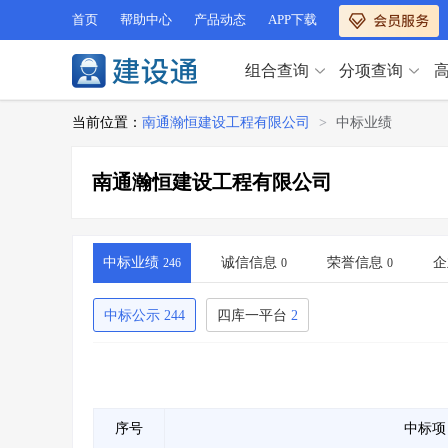
首页
帮助中心
产品动态
APP下载
组合查询
分项查询
分项查询（VIP）
当前位置：
南通瀚恒建设工程有限公司
>
中标业绩
查企业
>
查业绩
>
分项查询（VIP）
查资质
>
查人员
>
南通瀚恒建设工程有限公司
查荣誉
>
查诚信
>
查企业
>
查业绩
>
项目经理
>
信用评价
>
查资质
>
查人员
>
招标信息
>
组合查询
>
查荣誉
>
查诚信
>
中标业绩
诚信信息
荣誉信息
企
246
0
0
项目经理
>
信用评价
>
招标信息
>
组合查询
>
中标公示
244
四库一平台
2
行业 / 地区专查
四库专查
>
公路库专查
>
行业 / 地区专查
省库业绩查询
>
水利库专查
>
组合查询-广州
>
业绩专查-广州
>
四库专查
>
公路库专查
>
序号
中标项