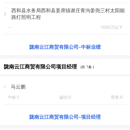
西和县水务局西和县姜席镇谢庄青沟姜尧三村太阳能
2
路灯照明工程
--
1000万以下
陇南云江商贸有限公司
-
中标业绩
陇南云江商贸有限公司项目经理
1
(共
条 )
马云鹏
1
中标:1
诚信:0
荣誉:0
陇南云江商贸有限公司
-
项目经理