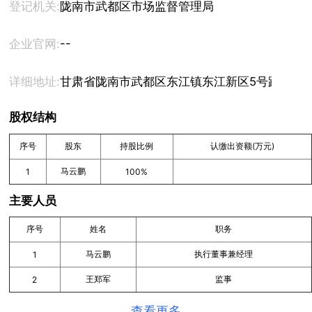
登记机关:
陇南市武都区市场监督管理局
--
企业官网:
详细地址:
甘肃省陇南市武都区东江镇东江新区5号路15区5
股权结构
序号
股东
持股比例
认缴出资额(万元)
马云鹏
1
100%
主要人员
序号
姓名
职务
马云鹏
执行董事兼经理
1
王郑军
监事
2
查看更多