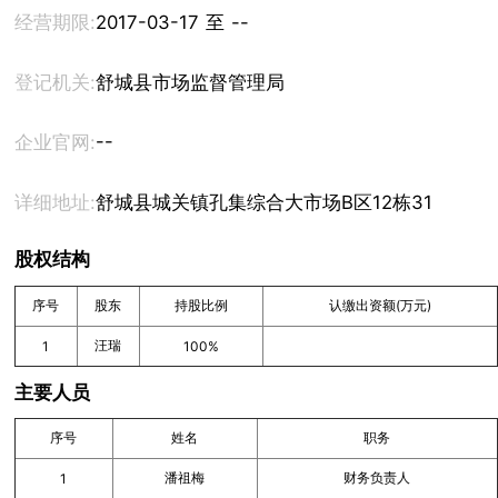
经营期限:
2017-03-17 至 --
登记机关:
舒城县市场监督管理局
--
企业官网:
详细地址:
舒城县城关镇孔集综合大市场B区12栋319室
股权结构
序号
股东
持股比例
认缴出资额(万元)
汪瑞
1
100%
主要人员
序号
姓名
职务
潘祖梅
财务负责人
1