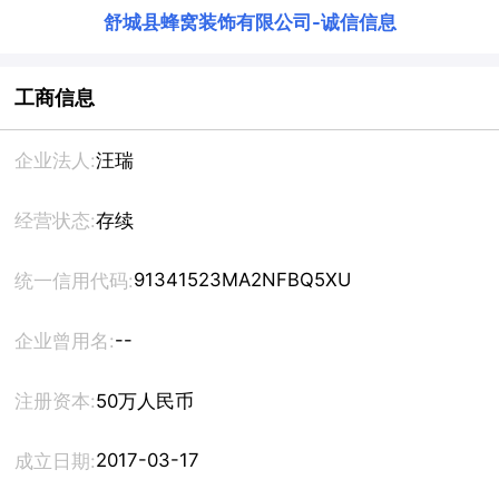
舒城县蜂窝装饰有限公司
-
诚信信息
工商信息
企业法人:
汪瑞
经营状态:
存续
91341523MA2NFBQ5XU
统一信用代码:
--
企业曾用名:
注册资本:
50万人民币
2017-03-17
成立日期: