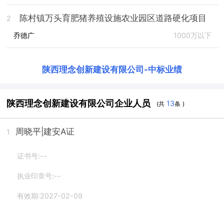
陈村镇万头育肥猪养殖设施农业园区道路硬化项目
2
乔德广
1000万以下
陕西理念创新建设有限公司
-
中标业绩
陕西理念创新建设有限公司企业人员
13
(共
条 )
周晓平
|建安A证
1
证书号:--
执业印章号:--
有效期:2027-02-09