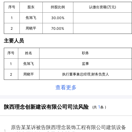
序号
股东
持股比例
认缴出资额(万元)
焦旭飞
1
30.00%
周晓平
2
70.00%
主要人员
序号
姓名
职务
焦旭飞
监事
1
周晓平
执行董事兼总经理,财务负责人
2
查看更多
陕西理念创新建设有限公司司法风险
1
(共
条 )
原告某某诉被告陕西理念装饰工程有限公司建筑设备
1