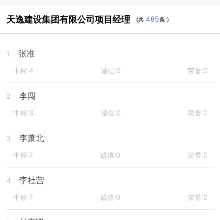
天逸建设集团有限公司项目经理
485
(共
条 )
张准
1
中标:4
诚信:0
荣誉:0
李闯
2
中标:3
诚信:0
荣誉:0
李萧北
3
中标:7
诚信:0
荣誉:0
李社营
4
中标:7
诚信:0
荣誉:0