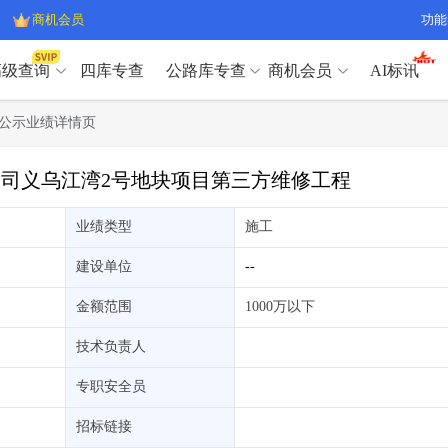
商机会员
功能
高级查询
四库专查
公路库专查
商机会员
AI标讯
高级查询（SVIP）
A
公示业绩详情页
开标记录
>
项目经理带业绩荣誉证书
>
高级查询（SVIP）
A
项目参数
>
项目经理投标记录
>
司义乌江湾2号地块项目第三方维修工程
下浮率
>
技术负责人/专职安全员C证
>
开标记录
>
项目经理带业绩荣誉证书
>
查业主
>
项目分类筛选
>
业绩类型
施工
项目参数
>
项目经理投标记录
>
宏观经济
>
建企舆情
>
下浮率
>
技术负责人/专职安全员C证
>
建设单位
--
政策规划
>
招投标规则
>
查业主
>
项目分类筛选
>
A
金额范围
1000万以下
宏观经济
>
建企舆情
>
政策规划
>
招投标规则
>
A
技术负责人
商机会员
专职安全员
业主专查
>
项目商机
>
商机会员
拟建项目审批
>
专项债项目
>
招标链接