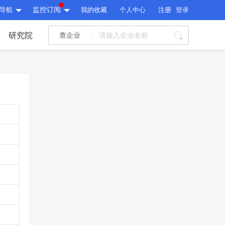
导航
监控订阅
我的收藏
个人中心
注册
登录
研究院
查企业
I标讯
标讯精选
>
智能订阅
>
I标讯
标讯精选
>
智能订阅
>
建设通大数据研究院
研究报告
>
文章
>
建设通大数据研究院
PI接口
>
市场经营AI云平台
>
研究报告
>
文章
>
PI接口
>
市场经营AI云平台
>
其他服务
会员服务
>
数据导出服务
>
其他服务
人脉服务
>
APP下载
>