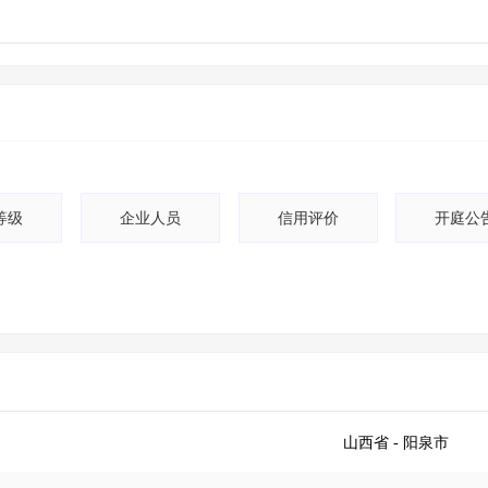
土地交易
>
省市重点项目
>
业主专查
>
项目商机
>
拟建项目审批
>
专项债项目
>
土地交易
>
省市重点项目
>
等级
企业人员
信用评价
开庭公
山西省
- 阳泉市