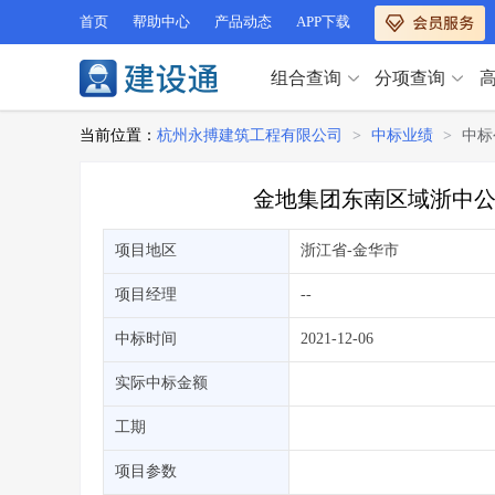
首页
帮助中心
产品动态
APP下载
组合查询
分项查询
分项查询（VIP）
当前位置：
杭州永搏建筑工程有限公司
>
中标业绩
>
中标
查企业
>
查业绩
>
分项查询（VIP）
查资质
>
查人员
>
金地集团东南区域浙中公
查荣誉
>
查诚信
>
查企业
>
查业绩
>
项目经理
>
信用评价
>
项目地区
浙江省
-金华市
查资质
>
查人员
>
招标信息
>
组合查询
>
查荣誉
>
查诚信
>
项目经理
--
项目经理
>
信用评价
>
中标时间
2021-12-06
招标信息
>
组合查询
>
行业 / 地区专查
实际中标金额
四库专查
>
公路库专查
>
行业 / 地区专查
工期
省库业绩查询
>
水利库专查
>
组合查询-广州
>
业绩专查-广州
>
四库专查
项目参数
>
公路库专查
>