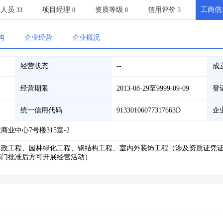
土地交易
>
省市重点项目
>
业主专查
>
项目商机
>
业人员
项目经理
资质等级
信用评价
工商信
33
0
8
3
拟建项目审批
>
专项债项目
>
土地交易
>
省市重点项目
>
构
企业经营
企业概况
经营状态
--
成
经营期限
2013-08-29至9999-09-09
登
统一信用代码
91330106077317663D
企
业中心7号楼315室-2
市政工程、园林绿化工程、钢结构工程、室内外装饰工程（涉及资质证凭
部门批准后方可开展经营活动）