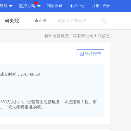
导航
监控订阅
我的收藏
个人中心
注册
登录
研究院
查企业
I标讯
杭州永搏建筑工程有限公司工商信息
标讯精选
>
智能订阅
>
I标讯
经营报告
标讯精选
>
智能订阅
>
建设通大数据研究院
成立时间：2013-08-29
研究报告
>
文章
>
建设通大数据研究院
PI接口
>
市场经营AI云平台
>
研究报告
>
文章
>
PI接口
>
市场经营AI云平台
>
资本为850万人民币。经营范围包括服务：承接建筑工程、市
其他服务
（依法须经批准的项...
会员服务
>
数据导出服务
>
其他服务
人脉服务
>
APP下载
>