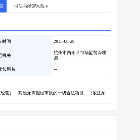
会员服务
>
数据导出服务
>
息
司法与经营风险
6
人脉服务
>
APP下载
>
立时间
2013-08-29
杭州市西湖区市场监督管理
记机关
局
业曾用名
--
证经营）；其他无需报经审批的一切合法项目。（依法须