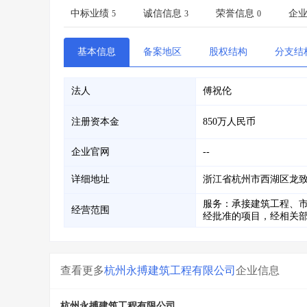
省库业绩查询
>
水利库专查
>
中标业绩
诚信信息
荣誉信息
企
5
3
0
组合查询-广州
>
业绩专查-广州
>
基本信息
备案地区
股权结构
分支结
法人
傅祝伦
注册资本金
850万人民币
企业官网
--
详细地址
浙江省杭州市西湖区龙致商
服务：承接建筑工程、
经营范围
经批准的项目，经相关
查看更多
杭州永搏建筑工程有限公司
企业信息
杭州永搏建筑工程有限公司