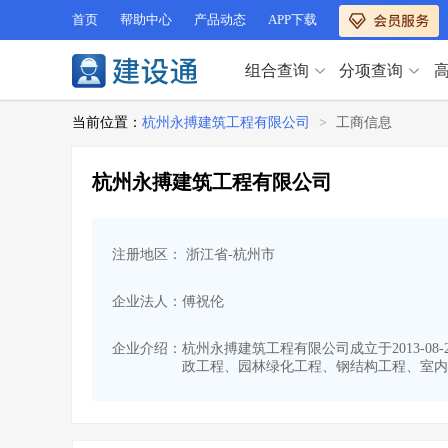
首页
帮助中心
产品动态
APP下载
组合查询
分项查询
分项查询（VIP）
当前位置：
杭州永搏建筑工程有限公司
>
工商信息
查企业
>
查业绩
>
分项查询（VIP）
查资质
>
查人员
>
杭州永搏建筑工程有限公司
查荣誉
>
查诚信
>
查企业
>
查业绩
>
项目经理
>
信用评价
>
查资质
>
查人员
>
招标信息
>
组合查询
>
注册地区： 浙江省-杭州市
查荣誉
>
查诚信
>
项目经理
>
信用评价
>
企业法人：傅祝伦
招标信息
>
组合查询
>
行业 / 地区专查
企业介绍：
杭州永搏建筑工程有限公司成立于2013-0
政工程、园林绿化工程、钢结构工程、室内
四库专查
>
公路库专查
>
行业 / 地区专查
省库业绩查询
>
水利库专查
>
组合查询-广州
>
业绩专查-广州
>
四库专查
>
公路库专查
>