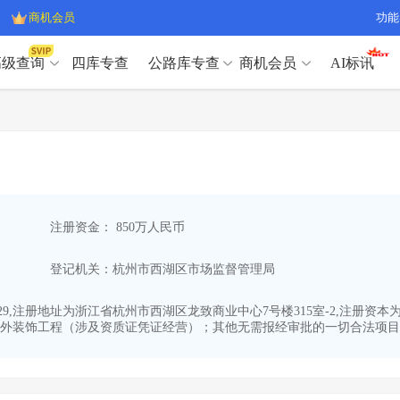
商机会员
功能
高级查询
四库专查
公路库专查
商机会员
AI标讯
高级查询（SVIP）
A
开标记录
>
项目经理带业绩荣誉证书
>
高级查询（SVIP）
A
项目参数
>
项目经理投标记录
>
下浮率
>
技术负责人/专职安全员C证
>
开标记录
>
项目经理带业绩荣誉证书
>
查业主
>
项目分类筛选
>
项目参数
>
项目经理投标记录
>
宏观经济
>
建企舆情
>
注册资金： 850万人民币
下浮率
>
技术负责人/专职安全员C证
>
政策规划
>
招投标规则
>
查业主
>
项目分类筛选
>
A
登记机关：杭州市西湖区市场监督管理局
宏观经济
>
建企舆情
>
政策规划
>
招投标规则
>
A
商机会员
8-29,注册地址为浙江省杭州市西湖区龙致商业中心7号楼315室-2,注册
外装饰工程（涉及资质证凭证经营）；其他无需报经审批的一切合法项目。
业主专查
>
项目商机
>
商机会员
拟建项目审批
>
专项债项目
>