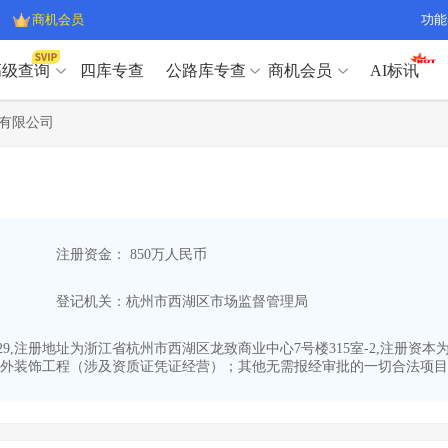
商机会员
功能
高级查询
四库专查
公路库专查
商机会员
AI标讯
高级查询（SVIP）
A
有限公司
开标记录
>
项目经理带业绩荣誉证书
>
高级查询（SVIP）
A
项目参数
>
项目经理投标记录
>
下浮率
>
技术负责人/专职安全员C证
>
开标记录
>
项目经理带业绩荣誉证书
>
查业主
>
项目分类筛选
>
项目参数
>
项目经理投标记录
>
宏观经济
>
建企舆情
>
注册资金： 850万人民币
下浮率
>
技术负责人/专职安全员C证
>
政策规划
>
招投标规则
>
查业主
>
项目分类筛选
>
A
登记机关：杭州市西湖区市场监督管理局
宏观经济
>
建企舆情
>
政策规划
>
招投标规则
>
A
商机会员
8-29,注册地址为浙江省杭州市西湖区龙致商业中心7号楼315室-2,注册
外装饰工程（涉及资质证凭证经营）；其他无需报经审批的一切合法项目。
业主专查
>
项目商机
>
商机会员
拟建项目审批
>
专项债项目
>