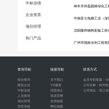
中标业绩
神木市祥磊园林绿化工
企业资质
中南富士电梯工业（深
项目经理
沈阳隆和钢构彩板工程
热门产品
广州市国政水利工程有
查询导航
链接导航
联系方式
组合查询
关于我们
会员专职客服：400-
建筑企业
VIP服务
公司名称：杭州筑
中标业绩
招贤纳士
公司地址：浙江省杭
人员查询
筑龙官网
项目经理
友情链接
资质等级
网站地图