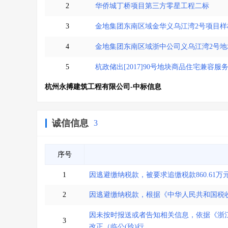
2
华侨城丁桥项目第三方零星工程二标
3
金地集团东南区域金华义乌江湾2号项目样
4
金地集团东南区域浙中公司义乌江湾2号
5
杭政储出[2017]90号地块商品住宅兼
杭州永搏建筑工程有限公司-中标信息
诚信信息
3
序号
1
因逃避缴纳税款，被要求追缴税款860.61万元
2
因逃避缴纳税款，根据《中华人民共和国税收征
因未按时报送或者告知相关信息，依据《浙
3
改正（临公(玲)行