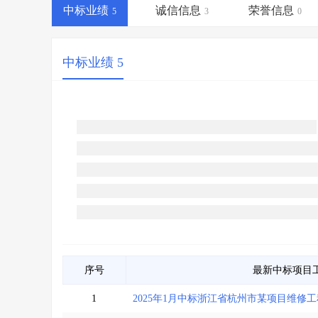
省库业绩查询
>
水利库专查
>
中标业绩
诚信信息
荣誉信息
5
3
0
组合查询-广州
>
业绩专查-广州
>
中标业绩 5
序号
最新中标项目
1
2025年1月中标浙江省杭州市某项目维修工