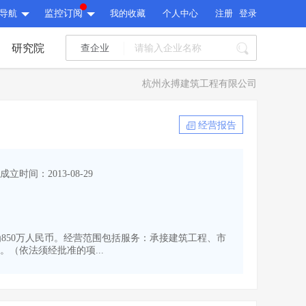
导航
监控订阅
我的收藏
个人中心
注册
登录
研究院
查企业
I标讯
杭州永搏建筑工程有限公司
标讯精选
>
智能订阅
>
I标讯
经营报告
标讯精选
>
智能订阅
>
建设通大数据研究院
成立时间：2013-08-29
研究报告
>
文章
>
建设通大数据研究院
PI接口
>
市场经营AI云平台
>
研究报告
>
文章
>
PI接口
>
市场经营AI云平台
>
资本为850万人民币。经营范围包括服务：承接建筑工程、市
其他服务
（依法须经批准的项...
会员服务
>
数据导出服务
>
其他服务
人脉服务
>
APP下载
>