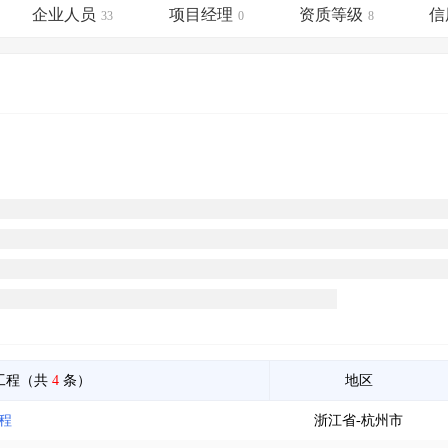
土地交易
>
省市重点项目
>
业主专查
>
项目商机
>
企业人员
项目经理
资质等级
信
33
0
8
拟建项目审批
>
专项债项目
>
土地交易
>
省市重点项目
>
工程（共
4
条）
地区
程
浙江省-杭州市