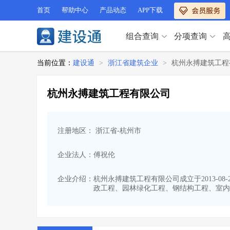
首页
帮助中心
产品动态
APP下载
组合查询
分项查询
分项查询（VIP）
当前位置：
建设通
>
浙江省建筑企业
>
杭州永搏建筑工程
查企业
>
查业绩
>
分项查询（VIP）
查资质
>
查人员
>
杭州永搏建筑工程有限公司
查荣誉
>
查诚信
>
查企业
>
查业绩
>
项目经理
>
信用评价
>
查资质
>
查人员
>
招标信息
>
组合查询
>
注册地区： 浙江省-杭州市
查荣誉
>
查诚信
>
项目经理
>
信用评价
>
企业法人：傅祝伦
招标信息
>
组合查询
>
行业 / 地区专查
企业介绍：
杭州永搏建筑工程有限公司成立于2013-0
政工程、园林绿化工程、钢结构工程、室内
四库专查
>
公路库专查
>
行业 / 地区专查
省库业绩查询
>
水利库专查
>
组合查询-广州
>
业绩专查-广州
>
四库专查
>
公路库专查
>