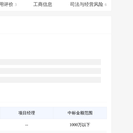
会员服务
>
数据导出服务
>
用评价
工商信息
司法与经营风险
3
6
人脉服务
>
APP下载
>
项目经理
中标金额范围
--
1000万以下