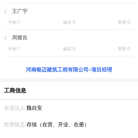
王广宇
2
中标:1
诚信:0
荣誉:0
周耀良
3
中标:1
诚信:0
荣誉:0
河南银迈建筑工程有限公司
-
项目经理
工商信息
企业法人:
魏自安
经营状态:
存续（在营、开业、在册）