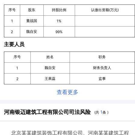
序号
股东
持股比例
认缴出资额(万元)
董战国
1
1%
魏自安
2
99%
主要人员
序号
姓名
职务
魏自安
财务负责人
1
王果蕊
监事
2
查看更多
河南银迈建筑工程有限公司司法风险
1
(共
条 )
北京某某建筑装饰工程有限公司、河南某某建筑工程