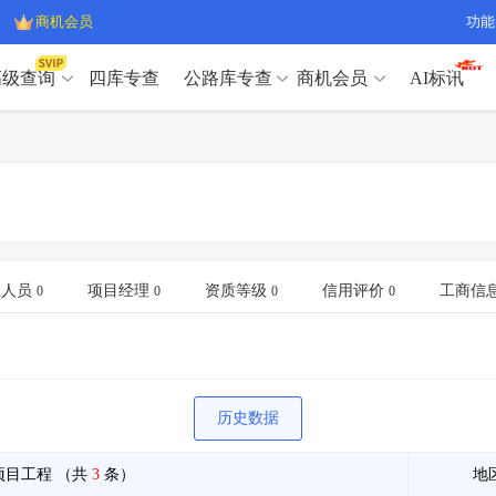
商机会员
功能
高级查询
四库专查
公路库专查
商机会员
AI标讯
高级查询（SVIP）
A
开标记录
>
项目经理带业绩荣誉证书
>
高级查询（SVIP）
A
项目参数
>
项目经理投标记录
>
下浮率
>
技术负责人/专职安全员C证
>
开标记录
>
项目经理带业绩荣誉证书
>
查业主
>
项目分类筛选
>
项目参数
>
项目经理投标记录
>
宏观经济
>
建企舆情
>
下浮率
>
技术负责人/专职安全员C证
>
业人员
项目经理
资质等级
信用评价
工商信
0
0
0
0
政策规划
>
招投标规则
>
查业主
>
项目分类筛选
>
A
宏观经济
>
建企舆情
>
政策规划
>
招投标规则
>
A
商机会员
历史数据
业主专查
>
项目商机
>
商机会员
拟建项目审批
>
专项债项目
>
项目工程
（共
3
条）
地