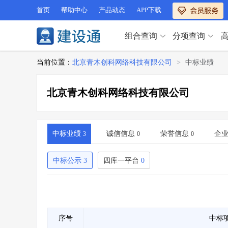
首页
帮助中心
产品动态
APP下载
组合查询
分项查询
分项查询（VIP）
当前位置：
北京青木创科网络科技有限公司
>
中标业绩
查企业
>
查业绩
>
分项查询（VIP）
查资质
>
查人员
>
北京青木创科网络科技有限公司
查荣誉
>
查诚信
>
查企业
>
查业绩
>
项目经理
>
信用评价
>
查资质
>
查人员
>
招标信息
>
组合查询
>
查荣誉
>
查诚信
>
中标业绩
诚信信息
荣誉信息
企
3
0
0
项目经理
>
信用评价
>
招标信息
>
组合查询
>
中标公示
3
四库一平台
0
行业 / 地区专查
四库专查
>
公路库专查
>
行业 / 地区专查
省库业绩查询
>
水利库专查
>
组合查询-广州
>
业绩专查-广州
>
四库专查
>
公路库专查
>
序号
中标