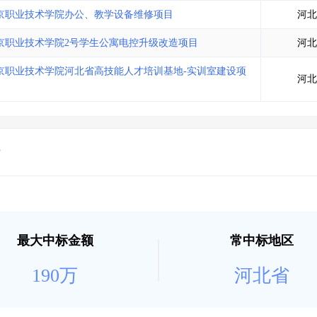
土地交易
>
省市重点项目
>
业主专查
>
项目商机
>
京职业技术学院办公、教学设备维修项目
河北
拟建项目审批
>
专项债项目
>
京职业技术学院2号学生公寓电控升级改造项目
河北
土地交易
>
省市重点项目
>
京职业技术学院河北省高技能人才培训基地-实训室建设项
河北
最大中标金额
常中标地区
190万
河北省