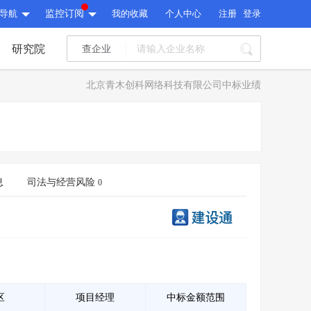
导航
监控订阅
我的收藏
个人中心
注册
登录
研究院
查企业
I标讯
北京青木创科网络科技有限公司中标业绩
标讯精选
>
智能订阅
>
I标讯
标讯精选
>
智能订阅
>
建设通大数据研究院
研究报告
>
文章
>
息
司法与经营风险
0
建设通大数据研究院
PI接口
>
市场经营AI云平台
>
研究报告
>
文章
>
PI接口
>
市场经营AI云平台
>
其他服务
会员服务
>
数据导出服务
>
其他服务
人脉服务
>
APP下载
>
区
项目经理
中标金额范围