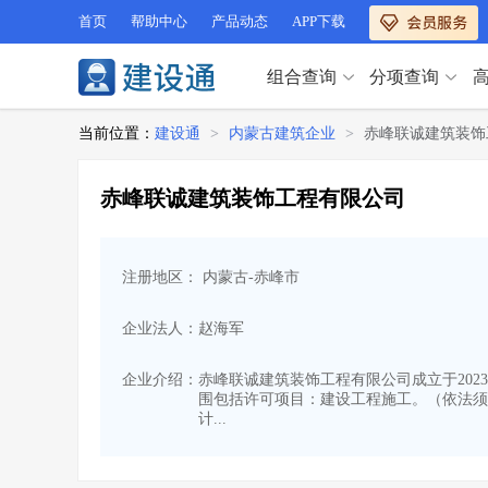
首页
帮助中心
产品动态
APP下载
组合查询
分项查询
分项查询（VIP）
当前位置：
建设通
>
内蒙古建筑企业
>
赤峰联诚建筑装饰
查企业
>
查业绩
>
分项查询（VIP）
查资质
>
查人员
>
赤峰联诚建筑装饰工程有限公司
查荣誉
>
查诚信
>
查企业
>
查业绩
>
项目经理
>
信用评价
>
查资质
>
查人员
>
招标信息
>
组合查询
>
注册地区： 内蒙古-赤峰市
查荣誉
>
查诚信
>
项目经理
>
信用评价
>
企业法人：赵海军
招标信息
>
组合查询
>
行业 / 地区专查
企业介绍：
赤峰联诚建筑装饰工程有限公司成立于2023
围包括许可项目：建设工程施工。（依法须
四库专查
>
公路库专查
>
行业 / 地区专查
计...
省库业绩查询
>
水利库专查
>
组合查询-广州
>
业绩专查-广州
>
四库专查
>
公路库专查
>