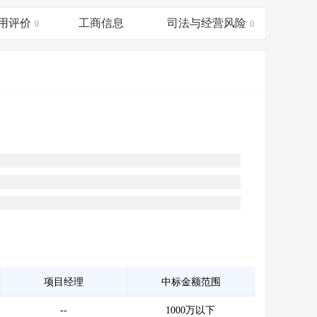
会员服务
>
数据导出服务
>
用评价
工商信息
司法与经营风险
0
0
人脉服务
>
APP下载
>
项目经理
中标金额范围
--
1000万以下