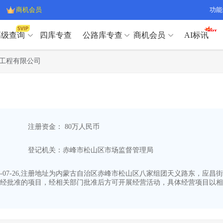
商机会员
功能
高级查询
四库专查
公路库专查
商机会员
AI标讯
高级查询（SVIP）
A
工程有限公司
开标记录
>
项目经理带业绩荣誉证书
>
高级查询（SVIP）
A
项目参数
>
项目经理投标记录
>
下浮率
>
技术负责人/专职安全员C证
>
开标记录
>
项目经理带业绩荣誉证书
>
查业主
>
项目分类筛选
>
项目参数
>
项目经理投标记录
>
宏观经济
>
建企舆情
>
注册资金： 80万人民币
下浮率
>
技术负责人/专职安全员C证
>
政策规划
>
招投标规则
>
查业主
>
项目分类筛选
>
A
登记机关：赤峰市松山区市场监督管理局
宏观经济
>
建企舆情
>
政策规划
>
招投标规则
>
A
商机会员
-07-26,注册地址为内蒙古自治区赤峰市松山区八家组团天义路东，应昌街北
经批准的项目，经相关部门批准后方可开展经营活动，具体经营项目以相
业主专查
>
项目商机
>
商机会员
拟建项目审批
>
专项债项目
>