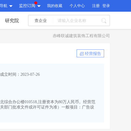
导航
监控订阅
我的收藏
个人中心
注册
登录
研究院
查企业
I标讯
赤峰联诚建筑装饰工程有限公司
标讯精选
>
智能订阅
>
I标讯
经营报告
标讯精选
>
智能订阅
>
建设通大数据研究院
成立时间：2023-07-26
研究报告
>
文章
>
建设通大数据研究院
PI接口
>
市场经营AI云平台
>
研究报告
>
文章
>
PI接口
>
市场经营AI云平台
>
综合办公楼010518,注册资本为80万人民币。经营范
其他服务
关部门批准文件或许可证件为准）一般项目：广告设
会员服务
>
数据导出服务
>
其他服务
人脉服务
>
APP下载
>