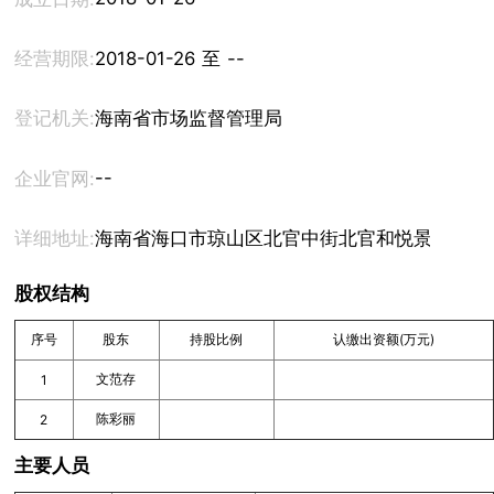
经营期限:
2018-01-26 至 --
登记机关:
海南省市场监督管理局
--
企业官网:
详细地址:
海南省海口市琼山区北官中街北官和悦景苑12-29
股权结构
序号
股东
持股比例
认缴出资额(万元)
文范存
1
陈彩丽
2
主要人员